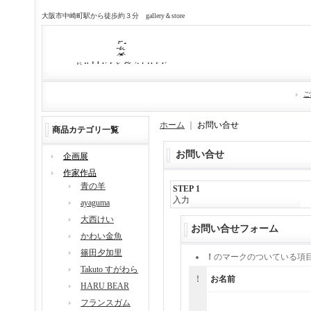
大阪市中崎町駅から徒歩約３分 gallery＆store
ご
ホーム
｜
お問い合せ
商品カテゴリ一覧
お問い合せ
企画展
作家作品
青の羊
STEP 1
入力
ayaguma
大西けい
お問い合せフォーム
かわい金魚
篠田夕加里
！
のマークのついている項
Takuto すがわら
!
お名前
HARU BEAR
フランスガム