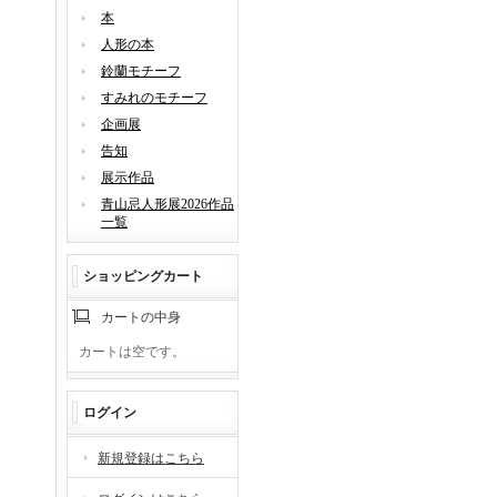
本
人形の本
鈴蘭モチーフ
すみれのモチーフ
企画展
告知
展示作品
青山忌人形展2026作品
一覧
ショッピングカート
カートの中身
カートは空です。
ログイン
新規登録はこちら