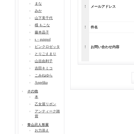
まな
!
メールアドレス
みか
山下美千代
楪 もこな
!
件名
藤本晶子
s・guignol
ピンクロゼッタ
!
お問い合わせ内容
とりごえまり
山吉由利子
吉田キミコ
こみねゆら
Angelika
その他
本
乙女屋リボン
アンティーク雑
貨
青山忌人形展
お力添え