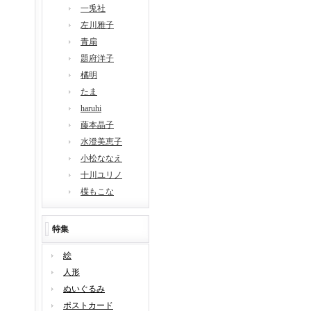
一兎社
左川雅子
青扇
題府洋子
橘明
たま
haruhi
藤本晶子
水澄美恵子
小松ななえ
十川ユリノ
楪もこな
特集
絵
人形
ぬいぐるみ
ポストカード