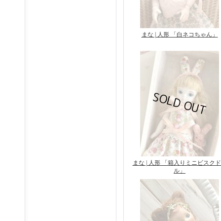
まな | 人形 「白ネコちゃん」
まな | 人形 「箱入りミニビスク
ル」