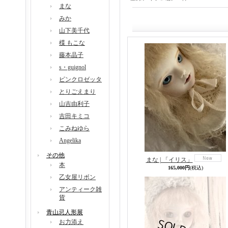
まな
みか
山下美千代
楪 もこな
藤本晶子
s・guignol
ピンクロゼッタ
とりごえまり
山吉由利子
吉田キミコ
こみねゆら
Angelika
その他
まな | 「イリス」
本
165,000円
(税込)
乙女屋リボン
アンティーク雑
貨
青山忌人形展
お力添え