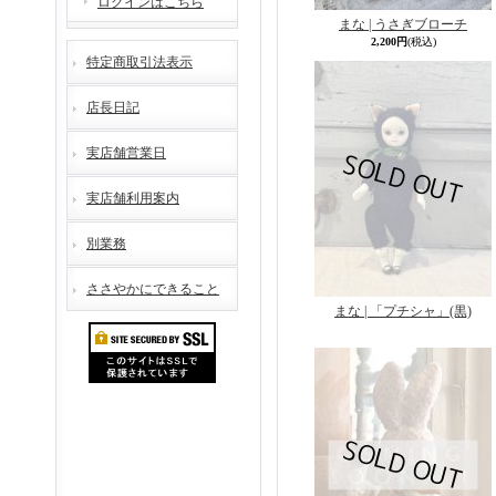
ログインはこちら
まな | うさぎブローチ
2,200円
(税込)
特定商取引法表示
店長日記
実店舗営業日
実店舗利用案内
別業務
ささやかにできること
まな | 「プチシャ」(黒)