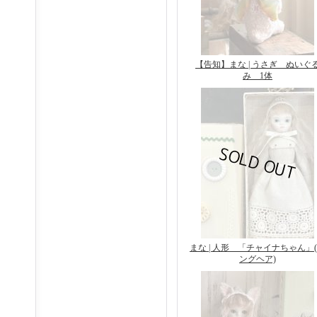
【告知】まな | うさぎ ぬいぐ
み 1体
まな | 人形 「チャイナちゃん」
ングヘア)