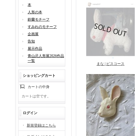
本
人形の本
鈴蘭モチーフ
すみれのモチーフ
企画展
告知
展示作品
青山忌人形展2026作品
一覧
まな | ビスコース
ショッピングカート
カートの中身
カートは空です。
ログイン
新規登録はこちら