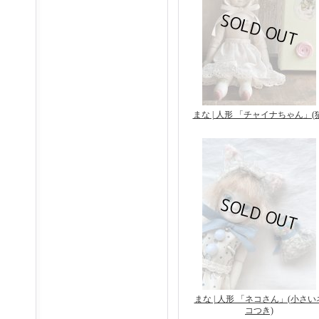
まな | 人形 「チャイナちゃん」(
まな | 人形 「ネコさん」(小さい
コつき)