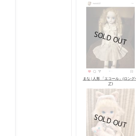
まな | 人形 「エコール」(ロング
ア)