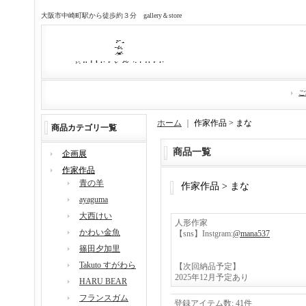
大阪市中崎町駅から徒歩約３分 gallery＆store
ご
ホーム
｜
作家作品 > まな
商品カテゴリ一覧
商品一覧
企画展
作家作品
青の羊
作家作品 > まな
ayaguma
大西けい
人形作家
かわい金魚
【sns】Instgram:
@mana537
篠田夕加里
Takuto すがわら
【次回納品予定】
2025年12月予定あり
HARU BEAR
フランスガム
登録アイテム数
:
41件