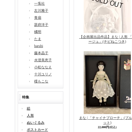
一兎社
左川雅子
青扇
題府洋子
橘明
【企画展出品作品】まな | 人形 
たま
ージュ」(チビねこつき)
haruhi
藤本晶子
水澄美恵子
小松ななえ
十川ユリノ
楪もこな
特集
絵
人形
まな | 「チャイナブローチ」(ブ
ぬいぐるみ
ット)
22,000円
(税込)
ポストカード