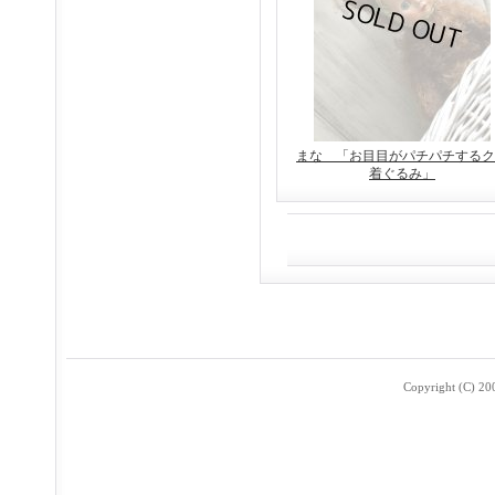
まな 「お目目がパチパチするク
着ぐるみ」
Copyright (C) 2