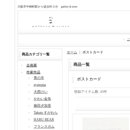
大阪市中崎町駅から徒歩約３分 gallery＆store
ご
ホーム
｜
ポストカード
商品カテゴリ一覧
商品一覧
企画展
作家作品
青の羊
ポストカード
ayaguma
大西けい
登録アイテム数
:
43件
かわい金魚
篠田夕加里
Takuto すがわら
HARU BEAR
フランスガム