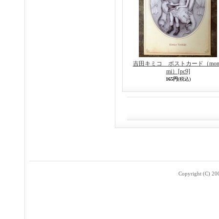
吉田キミコ ポストカード（mon 
mi）
[pc9]
165円
(税込)
Copyright (C) 2