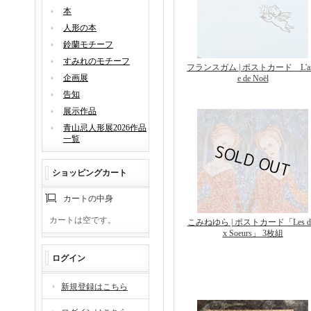
本
人形の本
鈴蘭モチーフ
すみれのモチーフ
フランスガム | ポストカード L'a
企画展
e de Noël
告知
展示作品
青山忌人形展2026作品
一覧
ショッピングカート
カートの中身
カートは空です。
こみねゆら | ポストカード「Les d
x Soeurs」 3枚組
ログイン
新規登録はこちら