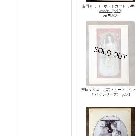
吉田キミコ ポストカード（kiki a
amode）
[pc19]
165円
(税込)
吉田キミコ ポストカード（うさ
と少女レリーフ）
[pc14]