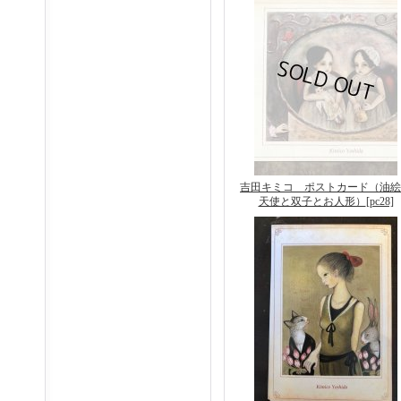
吉田キミコ ポストカード（油絵
天使と双子とお人形）
[pc28]