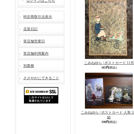
ログインはこちら
特定商取引法表示
店長日記
実店舗営業日
実店舗利用案内
こみねゆら | ポストカード 11月
別業務
165円
(税込)
ささやかにできること
こみねゆら | ポストカード 人形 
組
330円
(税込)