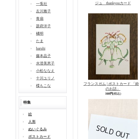
ジュ thankyouカード
一兎社
左川雅子
青扇
題府洋子
橘明
たま
haruhi
藤本晶子
水澄美恵子
小松ななえ
十川ユリノ
フランスガム | ポストカード 「
楪もこな
のお話」
160円
(税込)
特集
絵
人形
ぬいぐるみ
ポストカード