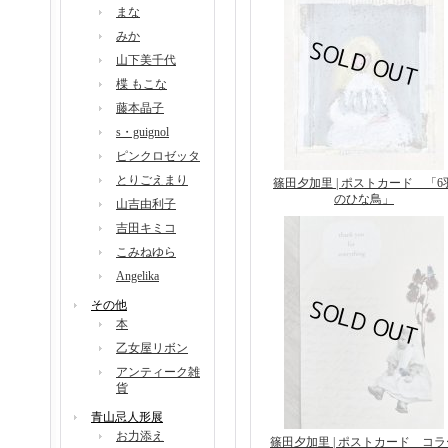
まな
みか
山下美千代
楪 もこな
藤本晶子
s・guignol
ピンクロゼッタ
とりごえまり
篠田夕加里 | ポストカード 「6
のひな鳥」
山吉由利子
吉田キミコ
こみねゆら
Angelika
その他
本
乙女屋リボン
アンティーク雑
貨
青山忌人形展
お力添え
篠田夕加里 | ポストカード コラ