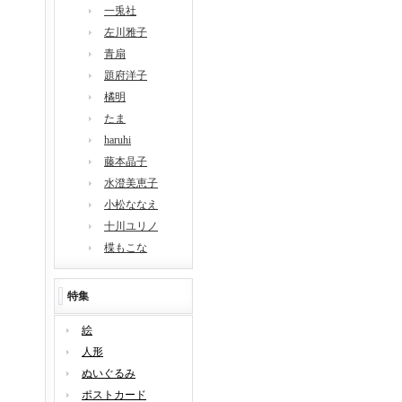
一兎社
左川雅子
青扇
題府洋子
橘明
たま
haruhi
藤本晶子
水澄美恵子
小松ななえ
十川ユリノ
楪もこな
特集
絵
人形
ぬいぐるみ
ポストカード