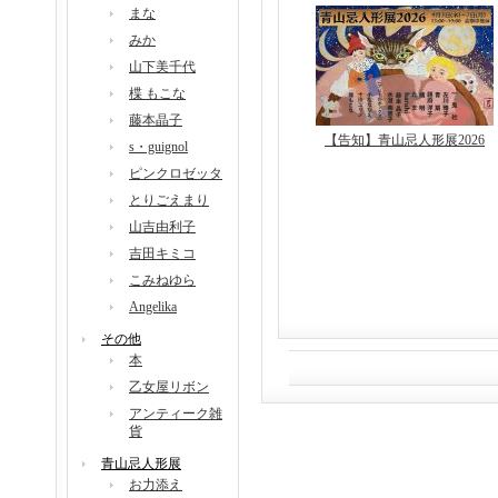
まな
みか
山下美千代
楪 もこな
藤本晶子
【告知】青山忌人形展2026
s・guignol
ピンクロゼッタ
とりごえまり
山吉由利子
吉田キミコ
こみねゆら
Angelika
その他
本
乙女屋リボン
アンティーク雑
貨
青山忌人形展
お力添え