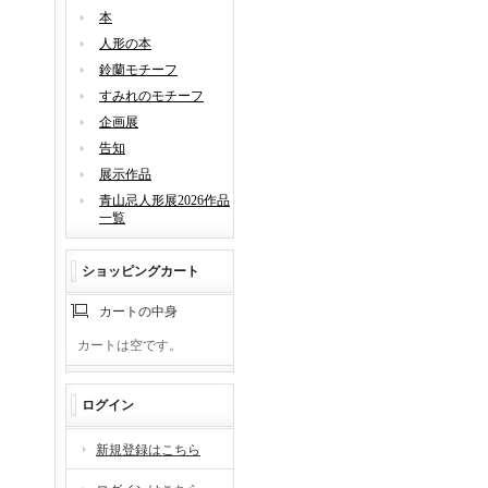
本
人形の本
鈴蘭モチーフ
すみれのモチーフ
企画展
告知
展示作品
青山忌人形展2026作品
一覧
ショッピングカート
カートの中身
カートは空です。
ログイン
新規登録はこちら