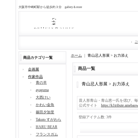
大阪市中崎町駅から徒歩約３分 gallery＆store
ご
ホーム
｜
青山忌人形展 > お力添え
商品カテゴリ一覧
商品一覧
企画展
作家作品
青の羊
青山忌人形展 > お力添え
ayaguma
大西けい
昔人形青山・青山恵一氏を偲び、毎
かわい金魚
公式サイト
https://k1tribute.amebao
篠田夕加里
登録アイテム数
:
3件
Takuto すがわら
HARU BEAR
フランスガム