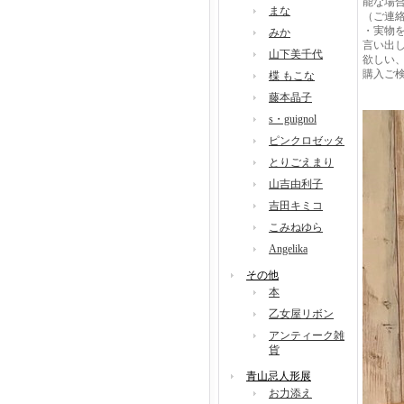
能な場
まな
（ご連
・実物
みか
言い出
山下美千代
欲しい
購入ご
楪 もこな
藤本晶子
s・guignol
ピンクロゼッタ
とりごえまり
山吉由利子
吉田キミコ
こみねゆら
Angelika
その他
本
乙女屋リボン
アンティーク雑
貨
青山忌人形展
お力添え