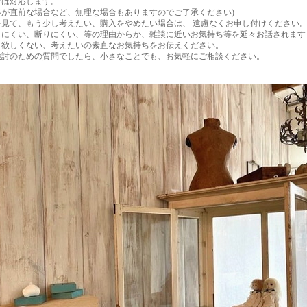
合は対応します。
絡が直前な場合など、無理な場合もありますのでご了承ください)
を見て、もう少し考えたい、購入をやめたい場合は、 遠慮なくお申し付けください
しにくい、断りにくい、等の理由からか、雑談に近いお気持ち等を延々お話されます
、欲しくない、考えたいの素直なお気持ちをお伝えください。
検討のための質問でしたら、小さなことでも、お気軽にご相談ください。