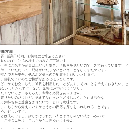
利用方法]
要 : 営業日時内、お気軽にご来店ください
狭いので、2～3名様までのみ入店可能です
時、先にご来客が定員以上だった場合、「店内を見たいので、外で待っています」と
て待っていただいて、配慮がいたらないということをなくすためです）
が混んできた場合、他のお客様へのご配慮をお願いいたします。
時、目礼でよいのでご挨拶があるとほっとします。
、どこかでお会いした、通販を利用したことがある、そのことを伝えておきたい、と
でお会いした△△です」など、気軽にお声がけください。
りたくない方は、もちろん、名乗る必要なありません。
名乗りたいのだけれど、覚えてなかったらどうしよう、とか迷惑かな、
迷う気持ちをご遠慮なされないで、という意味です。
は、こちらから覚えているかどうかの反応を探りをいれられることです。
対応が難しいです。
ことは失礼ですし、話しかけられたい人とそうじゃない人がいるので、
に、ご挨拶以外は、こちらからは声をかけません。