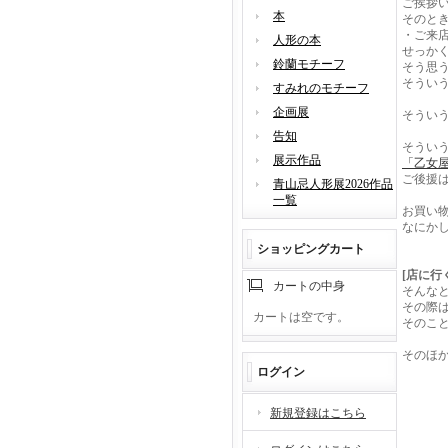
ご挨拶
本
そのと
・ご来
人形の本
せっか
鈴蘭モチーフ
そう思
そうい
すみれのモチーフ
企画展
そうい
告知
そうい
展示作品
「乙女屋
ご後援
青山忌人形展2026作品
一覧
お買い
なにか
ショッピングカート
[店に行
カートの中身
そんなとき
その際
カートは空です。
そのこ
そのほ
ログイン
新規登録はこちら