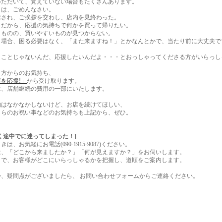
いただいて、覚えていない場合もたくさんあります。
きは、ごめんなさい。
店され、ご挨拶を交わし、店内を見終わった。
くだから、応援の気持ちで何かを買って帰りたい。
うものの、買いやすいものが見つからない。
う場合、困る必要はなく、「また来ますね！」とかなんとかで、当たり前に大丈夫で
うことじゃないんだ、応援したいんだよ・・・とおっしゃってくださる方がいらっし
う方からのお気持ち、
を応援!」
から受け取ります。
は、店舗継続の費用の一部にいたします。
物はなかなかしないけど、お店を続けてほしい、
しらのお祝い事などのお気持ちも上記から、ぜひ。
く途中でに迷ってしまった！]
は、お気軽にお電話(090-1915-9087)ください。
は、「どこから来ましたか？」「何が見えますか？」をお伺いします。
とで、お客様がどこにいらっしゃるかを把握し、道順をご案内します。
か、疑問点がございましたら、 お問い合わせフォームからご連絡ください。