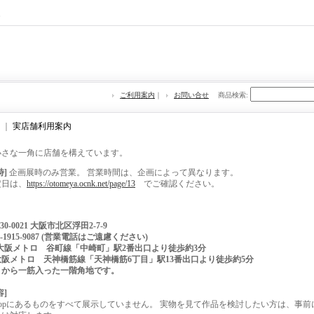
re
ご利用案内
｜
お問い合せ
商品検索
:
｜
実店舗利用案内
小さな一角に店舗を構えています。
時]
企画展時のみ営業。 営業時間は、企画によって異なります。
定日は、
https://otomeya.ocnk.net/page/13
でご確認ください。
30-0021 大阪市北区浮田2-7-9
0-1915-9087 (営業電話はご遠慮ください)
大阪メトロ 谷町線「中崎町」駅2番出口より徒歩約3分
トロ 天神橋筋線「天神橋筋6丁目」駅13番出口より徒歩約5分
りから一筋入った一階角地です。
容]
shopにあるものをすべて展示していません。 実物を見て作品を検討したい方は、事