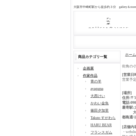
大阪市中崎町駅から徒歩約３分 gallery＆sto
ホーム
商品カテゴリ一覧
街角の
企画展
[営業日
作家作品
営業予
青の羊
ayaguma
[場所]
大西けい
住所:〒5
電話:09
かわい金魚
最寄駅:
篠田夕加里
大阪メ
都島通
Takuto すがわら
HARU BEAR
[店舗内
・web
フランスガム