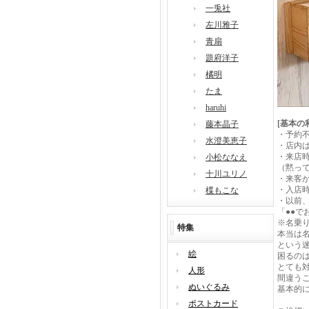
一兎社
左川雅子
青扇
題府洋子
橘明
たま
haruhi
[基本の
藤本晶子
・予約不
水澄美恵子
・店内は
・来店
小松ななえ
（黙っ
十川ユリノ
・来客
・入店
楪もこな
・以前
「●●
※名乗
特集
本当は
という
絵
困るの
とても
人形
間違う
ぬいぐるみ
基本的
ポストカード