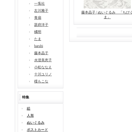
一兎社
左川雅子
藤本晶子 | ぬいぐるみ 「ちび
ま」
青扇
題府洋子
橘明
たま
haruhi
藤本晶子
水澄美恵子
小松ななえ
十川ユリノ
楪もこな
特集
絵
人形
ぬいぐるみ
ポストカード