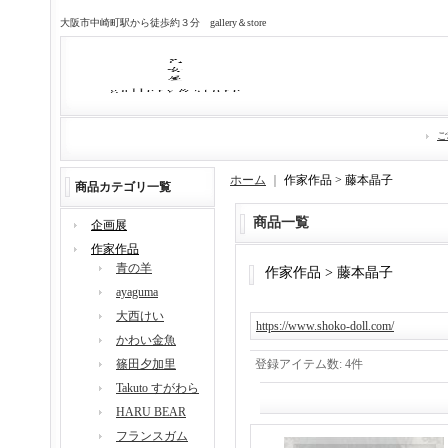
大阪市中崎町駅から徒歩約３分 gallery＆store
ご
ホーム
｜
作家作品 > 藤本晶子
商品カテゴリ一覧
商品一覧
企画展
作家作品
青の羊
作家作品 > 藤本晶子
ayaguma
大西けい
https://www.shoko-doll.com/
かわい金魚
篠田夕加里
登録アイテム数
:
4件
Takuto すがわら
HARU BEAR
フランスガム