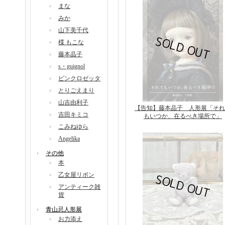
まな
みか
山下美千代
楪 もこな
藤本晶子
s・guignol
ピンクロゼッタ
とりごえまり
山吉由利子
【告知】藤本晶子 人形展「それ
吉田キミコ
もいつか、在るべき場所で」
こみねゆら
Angelika
その他
本
乙女屋リボン
アンティーク雑
貨
青山忌人形展
お力添え