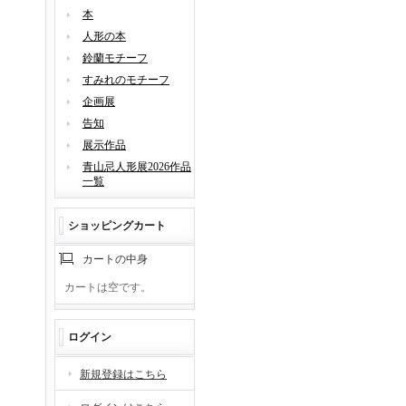
本
人形の本
鈴蘭モチーフ
すみれのモチーフ
企画展
告知
展示作品
青山忌人形展2026作品
一覧
ショッピングカート
カートの中身
カートは空です。
ログイン
新規登録はこちら