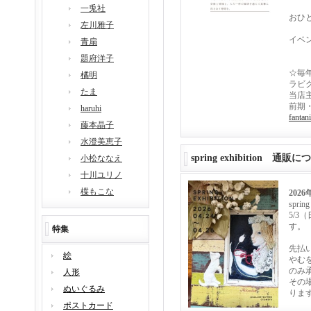
一兎社
おひ
左川雅子
イベ
青扇
題府洋子
☆毎年
橘明
ラビ
たま
当店
前期
haruhi
fantan
藤本晶子
水澄美恵子
spring exhibition 通販
小松ななえ
十川ユリノ
楪もこな
2026
spr
5/3
す。
特集
先払
絵
やむ
のみ
人形
その
ぬいぐるみ
りま
ポストカード