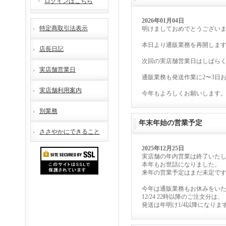
ログインはこちら
2026年01月04日
特定商取引法表示
明けましておめでとうござい
本日より通販業務を再開しま
店長日記
次回の実店舗営業日はしばら
実店舗営業日
通販業務も発送作業に2〜3日
実店舗利用案内
今年もよろしくお願いします
別業務
年末年始の営業予定
ささやかにできること
2025年12月25日
実店舗の年内営業は終了いた
本年もお世話になりました。
来年の営業予定はまだ未定で
今年は通販業務もお休みをい
12/24 22時以降のご注文分は、
発送は年明け1/4以降になりま