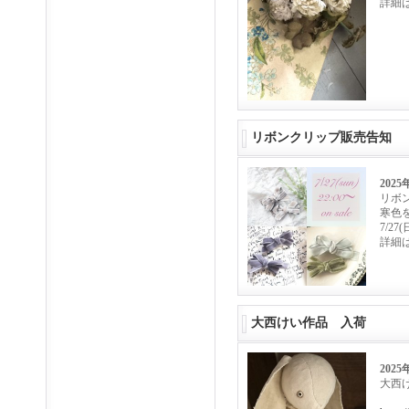
詳細
リボンクリップ販売告知
2025
リボ
寒色
7/27
詳細
大西けい作品 入荷
2025
大西