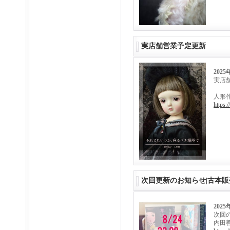
実店舗営業予定更新
2025
実店
人形
https:
次回更新のお知らせ|古本販
2025
次回の更
内田