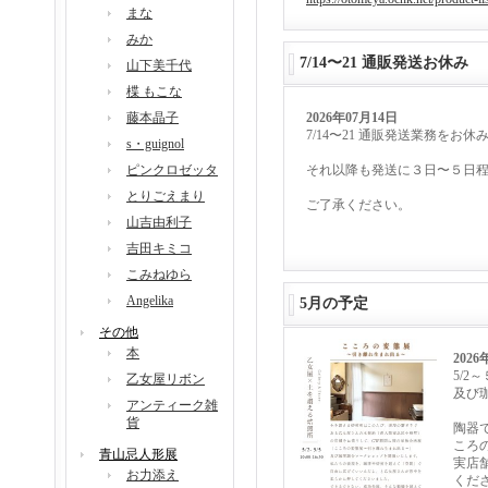
まな
みか
7/14〜21 通販発送お休み
山下美千代
楪 もこな
藤本晶子
2026年07月14日
7/14〜21 通販発送業務をお休
s・guignol
ピンクロゼッタ
それ以降も発送に３日〜５日
とりごえまり
ご了承ください。
山吉由利子
吉田キミコ
こみねゆら
Angelika
5月の予定
その他
本
2026
5/
乙女屋リボン
及び
アンティーク雑
貨
陶器
ころ
青山忌人形展
実店
お力添え
くだ