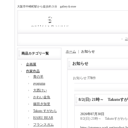
大阪市中崎町駅から徒歩約３分 gallery＆store
ご
ホーム
｜
お知らせ
商品カテゴリ一覧
お知らせ
企画展
作家作品
青の羊
お知らせ:
778
件
ayaguma
大西けい
かわい金魚
8/2(日) 21時～ Taku
篠田夕加里
Takuto すがわら
2026年07月30日
HARU BEAR
8/2(日) 21時～ Takutoす
フランスガム
https://otomeya.ocnk.net/product-li