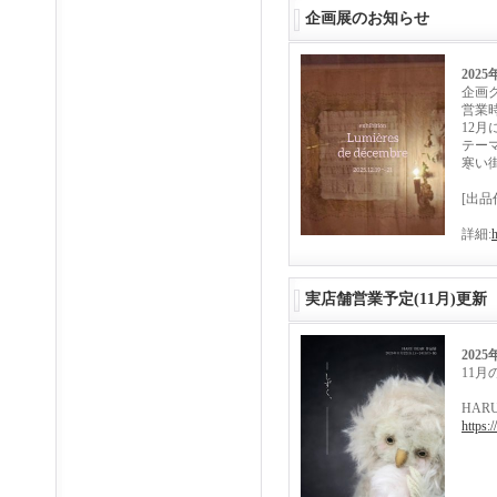
企画展のお知らせ
2025
企画グル
営業時
12
テー
寒い
[出品
詳細:
h
実店舗営業予定(11月)更新
2025
11
HAR
https: