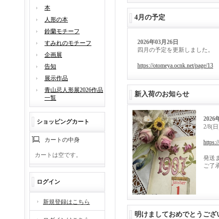
本
4月の予定
人形の本
鈴蘭モチーフ
2026年03月26日
すみれのモチーフ
四月の予定を更新しました。
企画展
https://otomeya.ocnk.net/page/13
告知
展示作品
青山忌人形展2026作品
新入荷のお知らせ
一覧
2026
ショッピングカート
2/8
カートの中身
https:
カートは空です。
発送
ご了
ログイン
新規登録はこちら
明けましておめでとうござ