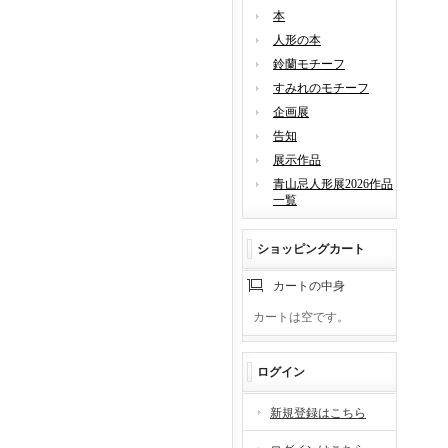
本
人形の本
鈴蘭モチーフ
すみれのモチーフ
企画展
告知
展示作品
青山忌人形展2026作品
一覧
ショッピングカート
カートの中身
カートは空です。
ログイン
新規登録はこちら