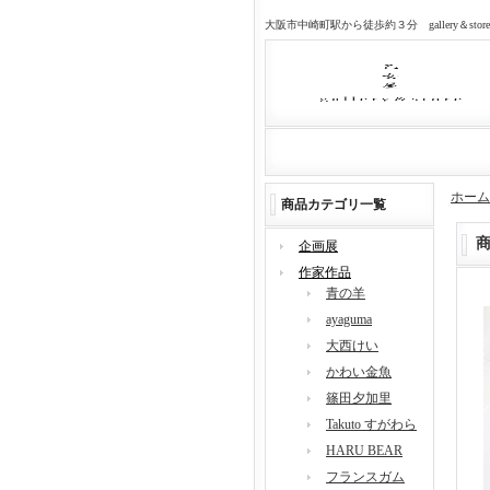
大阪市中崎町駅から徒歩約３分 gallery＆sto
ホーム
商品カテゴリ一覧
企画展
作家作品
青の羊
ayaguma
大西けい
かわい金魚
篠田夕加里
Takuto すがわら
HARU BEAR
フランスガム