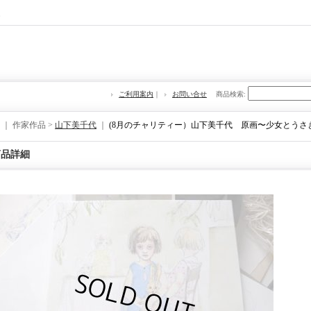
re
ご利用案内
｜
お問い合せ
商品検索
:
｜ 作家作品 >
山下美千代
｜
(8月のチャリティー）山下美千代 原画〜少女とうさ
商品詳細