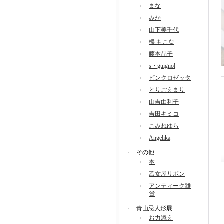
まな
みか
山下美千代
楪 もこな
藤本晶子
s・guignol
ピンクロゼッタ
とりごえまり
山吉由利子
吉田キミコ
こみねゆら
Angelika
その他
本
乙女屋リボン
アンティーク雑
貨
青山忌人形展
お力添え