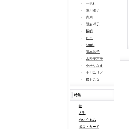
一兎社
左川雅子
青扇
題府洋子
橘明
たま
haruhi
藤本晶子
水澄美恵子
小松ななえ
十川ユリノ
楪もこな
特集
絵
人形
ぬいぐるみ
ポストカード