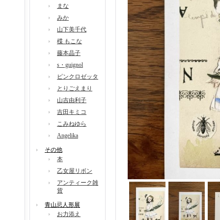
まな
みか
山下美千代
楪 もこな
藤本晶子
s・guignol
ピンクロゼッタ
とりごえまり
山吉由利子
吉田キミコ
こみねゆら
Angelika
その他
本
乙女屋リボン
アンティーク雑
貨
青山忌人形展
お力添え