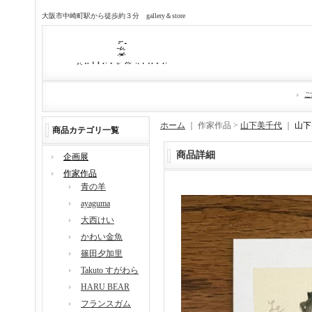
大阪市中崎町駅から徒歩約３分 gallery＆store
ご
ホーム
｜ 作家作品 >
山下美千代
｜
山下美
商品カテゴリ一覧
商品詳細
企画展
作家作品
青の羊
ayaguma
大西けい
かわい金魚
篠田夕加里
Takuto すがわら
HARU BEAR
フランスガム