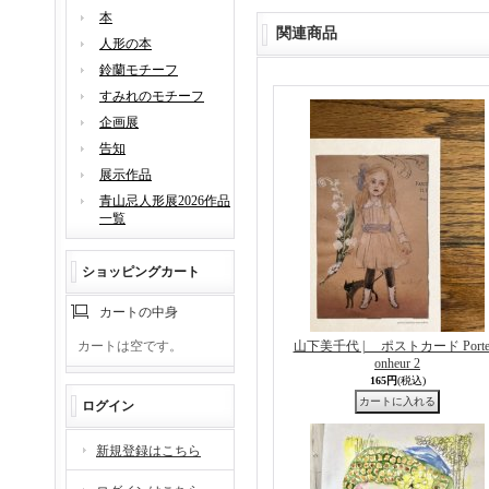
本
関連商品
人形の本
鈴蘭モチーフ
すみれのモチーフ
企画展
告知
展示作品
青山忌人形展2026作品
一覧
ショッピングカート
カートの中身
カートは空です。
山下美千代 | ポストカード Porte
onheur 2
165円
(税込)
ログイン
新規登録はこちら