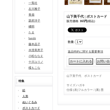
一兎社
左川雅子
青扇
山下美千代 | ポストカード Port
題府洋子
販売価格
:
165円
(税込)
橘明
たま
haruhi
数量
:
藤本晶子
水澄美恵子
返品特約に関する重要事項
小松ななえ
｜
十川ユリノ
楪もこな
山下美千代 ポストカード
特集
サイズ:ハガキ
仕様:(表)フルカラー / (裏) 墨
絵
人形
ぬいぐるみ
ポストカード