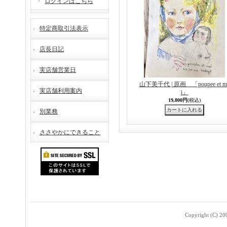
ログインはこちら
特定商取引法表示
店長日記
実店舗営業日
山下美千代 | 原画 「poupee et m
実店舗利用案内
i」
19,800円
(税込)
別業務
ささやかにできること
Copyright (C) 2