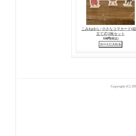
こみねゆら | 小さなコマカード(
立て式)3枚セット
550円
(税込)
Copyright (C) 2