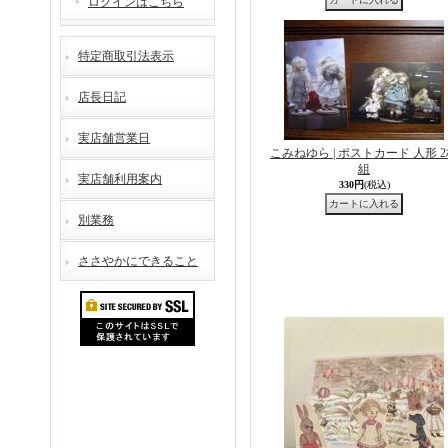
ログインはこちら
特定商取引法表示
店長日記
実店舗営業日
こみねゆら | ポストカード 人形 
組
実店舗利用案内
330円
(税込)
別業務
ささやかにできること