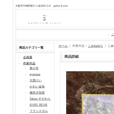
大阪市中崎町駅から徒歩約３分 gallery＆store
ご
ホーム
｜ 作家作品 >
こみねゆら
｜
こみ
商品カテゴリ一覧
商品詳細
企画展
作家作品
青の羊
ayaguma
大西けい
かわい金魚
篠田夕加里
Takuto すがわら
HARU BEAR
フランスガム