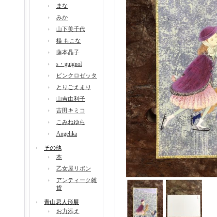
まな
みか
山下美千代
楪 もこな
藤本晶子
s・guignol
ピンクロゼッタ
とりごえまり
山吉由利子
吉田キミコ
こみねゆら
Angelika
その他
本
乙女屋リボン
アンティーク雑
貨
青山忌人形展
お力添え