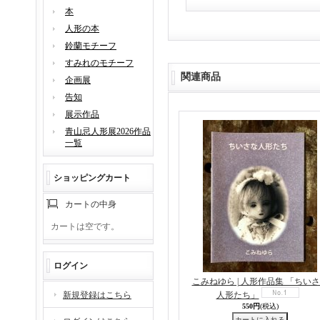
本
人形の本
鈴蘭モチーフ
すみれのモチーフ
関連商品
企画展
告知
展示作品
青山忌人形展2026作品
一覧
ショッピングカート
カートの中身
カートは空です。
ログイン
こみねゆら | 人形作品集 「ちい
新規登録はこちら
人形たち」
550円
(税込)