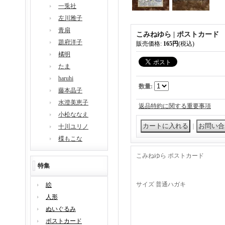
一兎社
左川雅子
青扇
こみねゆら | ポストカード 
題府洋子
販売価格
:
165円
(税込)
橘明
たま
haruhi
数量
:
藤本晶子
水澄美恵子
返品特約に関する重要事項
小松ななえ
｜
十川ユリノ
楪もこな
こみねゆら ポストカード
特集
サイズ 普通ハガキ
絵
人形
ぬいぐるみ
ポストカード