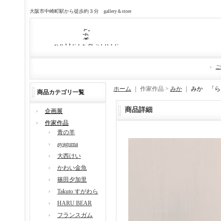
大阪市中崎町駅から徒歩約３分 gallery＆store
ご
ホーム
｜ 作家作品 >
みか
｜
みか 「ら
商品カテゴリ一覧
商品詳細
企画展
作家作品
青の羊
ayaguma
大西けい
かわい金魚
篠田夕加里
Takuto すがわら
HARU BEAR
フランスガム