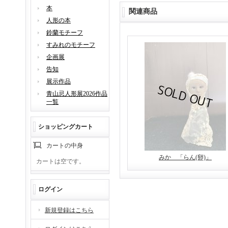
本
関連商品
人形の本
鈴蘭モチーフ
すみれのモチーフ
企画展
告知
展示作品
青山忌人形展2026作品
一覧
ショッピングカート
カートの中身
みか 「らん(卵)」
カートは空です。
ログイン
新規登録はこちら