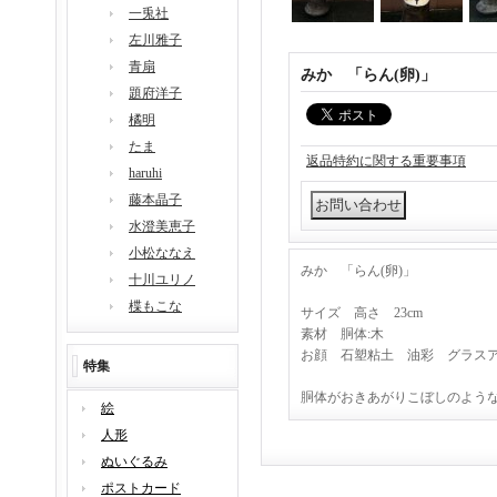
一兎社
左川雅子
青扇
みか 「らん(卵)」
題府洋子
橘明
たま
返品特約に関する重要事項
haruhi
藤本晶子
水澄美恵子
小松ななえ
みか 「らん(卵)」
十川ユリノ
楪もこな
サイズ 高さ 23cm
素材 胴体:木
お顔 石塑粘土 油彩 グラス
特集
胴体がおきあがりこぼしのよう
絵
人形
ぬいぐるみ
ポストカード