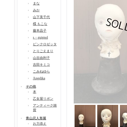
まな
みか
山下美千代
楪 もこな
藤本晶子
s・guignol
ピンクロゼッタ
とりごえまり
山吉由利子
吉田キミコ
こみねゆら
Angelika
その他
本
乙女屋リボン
アンティーク雑
貨
青山忌人形展
お力添え