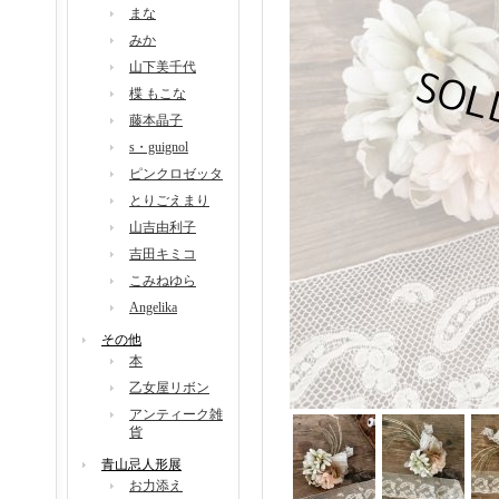
まな
みか
山下美千代
楪 もこな
藤本晶子
s・guignol
ピンクロゼッタ
とりごえまり
山吉由利子
吉田キミコ
こみねゆら
Angelika
その他
本
乙女屋リボン
アンティーク雑
貨
青山忌人形展
お力添え