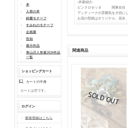
-作家紹介-
本
ピンクロゼッタ 関東在住 H
人形の本
アンティークの雰囲気を大切に
鈴蘭モチーフ
お花の型紙はオリジナル、花弁
すみれのモチーフ
企画展
告知
展示作品
関連商品
青山忌人形展2026作品
一覧
ショッピングカート
カートの中身
カートは空です。
ログイン
新規登録はこちら