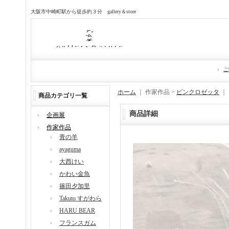
大阪市中崎町駅から徒歩約３分 gallery＆store
ご
ホーム
｜ 作家作品 >
ピンクロゼッタ
｜
商品カテゴリ一覧
商品詳細
企画展
作家作品
青の羊
ayaguma
大西けい
かわい金魚
篠田夕加里
Takuto すがわら
HARU BEAR
フランスガム