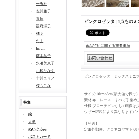
一兎社
左川雅子
青扇
ピンクロゼッタ | 1点もの
題府洋子
橘明
たま
返品特約に関する重要事項
haruhi
藤本晶子
水澄美恵子
小松ななえ
ピンクロゼッタ ミックスミニ
十川ユリノ
楪もこな
サイズ:16cm×8cm(最大値で採寸)
素材:布 レース すべて手染め
特集
仕様:ブローチピンなし / 画
ウザー環境により異なります) /
絵
人形
【発送】
ぬいぐるみ
定形外郵便、クロネコヤマト 6
ポストカード