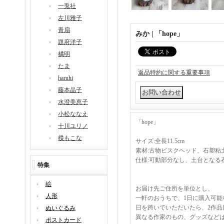
一兎社
左川雅子
青扇
みか | 「hope」
題府洋子
橘明
たま
返品特約に関する重要事項
haruhi
藤本晶子
水澄美恵子
小松ななえ
「hope」
十川ユリノ
楪もこな
サイズ:全長11.5cm
素材:古物ビスクヘッド、石塑粘
仕様:可動部分なし、土台となる
特集
絵
お届け先ご住所を単位とし、
人形
一軒のおうちで、1日に購入可能
日を跨いでいただいたら、2作品
ぬいぐるみ
異なる作家のもの、グッズなど
ポストカード