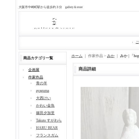
大阪市中崎町駅から徒歩約３分 gallery＆store
ご
ホーム
｜ 作家作品 >
みか
｜
みか | 「ho
商品カテゴリ一覧
商品詳細
企画展
作家作品
青の羊
ayaguma
大西けい
かわい金魚
篠田夕加里
Takuto すがわら
HARU BEAR
フランスガム