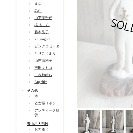
まな
みか
山下美千代
楪 もこな
藤本晶子
s・guignol
ピンクロゼッタ
とりごえまり
山吉由利子
吉田キミコ
こみねゆら
Angelika
その他
本
乙女屋リボン
アンティーク雑
貨
青山忌人形展
お力添え