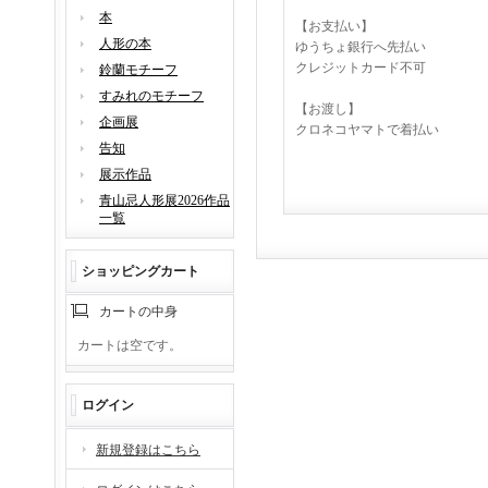
本
【お支払い】
人形の本
ゆうちょ銀行へ先払い
クレジットカード不可
鈴蘭モチーフ
すみれのモチーフ
【お渡し】
企画展
クロネコヤマトで着払い
告知
展示作品
青山忌人形展2026作品
一覧
ショッピングカート
カートの中身
カートは空です。
ログイン
新規登録はこちら