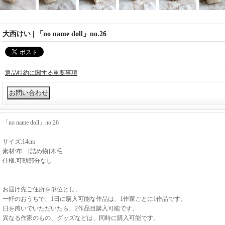
大西けい | 「no name doll」no.26
返品特約に関する重要事項
「no name doll」no.26
サイズ:14cm
素材:布 [詰め物]木毛
仕様:可動部分なし
お届け先ご住所を単位とし、
一軒のおうちで、1日に購入可能な作品は、1作家ごとに1作品です。
日を跨いでいただいたら、2作品目購入可能です。
異なる作家のもの、グッズなどは、同時に購入可能です。