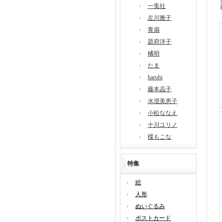
一兎社
左川雅子
青扇
題府洋子
橘明
たま
haruhi
藤本晶子
水澄美恵子
小松ななえ
十川ユリノ
楪もこな
特集
絵
人形
ぬいぐるみ
ポストカード