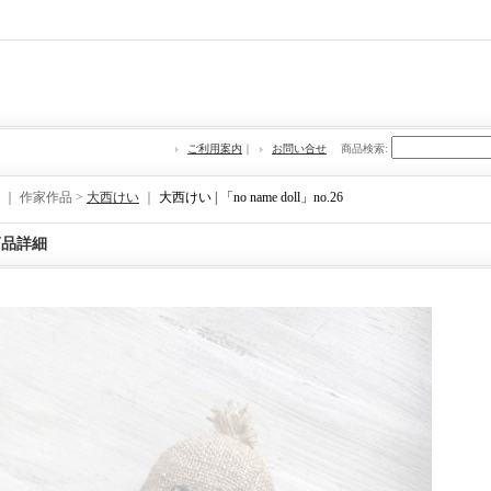
re
ご利用案内
｜
お問い合せ
商品検索
:
｜ 作家作品 >
大西けい
｜
大西けい | 「no name doll」no.26
商品詳細