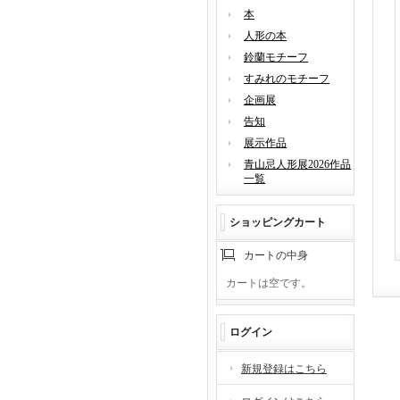
本
人形の本
鈴蘭モチーフ
すみれのモチーフ
企画展
告知
展示作品
青山忌人形展2026作品
一覧
ショッピングカート
カートの中身
カートは空です。
ログイン
新規登録はこちら