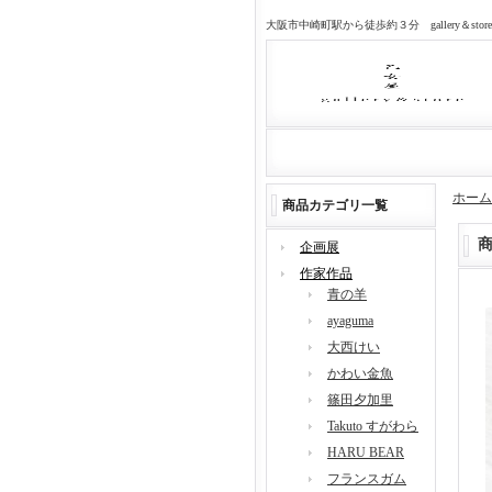
大阪市中崎町駅から徒歩約３分 gallery＆sto
ホーム
商品カテゴリ一覧
企画展
作家作品
青の羊
ayaguma
大西けい
かわい金魚
篠田夕加里
Takuto すがわら
HARU BEAR
フランスガム