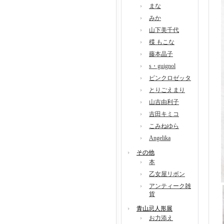
まな
みか
山下美千代
楪 もこな
藤本晶子
s・guignol
ピンクロゼッタ
とりごえまり
山吉由利子
吉田キミコ
こみねゆら
Angelika
その他
本
乙女屋リボン
アンティーク雑
貨
青山忌人形展
お力添え