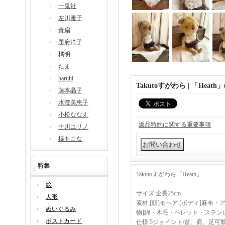
一兎社
左川雅子
青扇
題府洋子
橘明
たま
haruhi
Takutoすがわら | 「Heath
藤本晶子
水澄美恵子
小松ななえ
返品特約に関する重要事項
十川ユリノ
楪もこな
特集
Takutoすがわら「Heath」
絵
サイズ:全長25cm
人形
素材:[頭]モヘア [ボディ]麻布・
ぬいぐるみ
物]綿・木毛・ペレット・ステン
ポストカード
仕様:5ジョイント/首、肩、足可