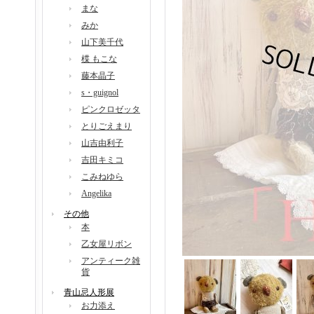
まな
みか
山下美千代
楪 もこな
藤本晶子
s・guignol
ピンクロゼッタ
とりごえまり
山吉由利子
吉田キミコ
こみねゆら
Angelika
その他
本
乙女屋リボン
アンティーク雑
貨
青山忌人形展
お力添え