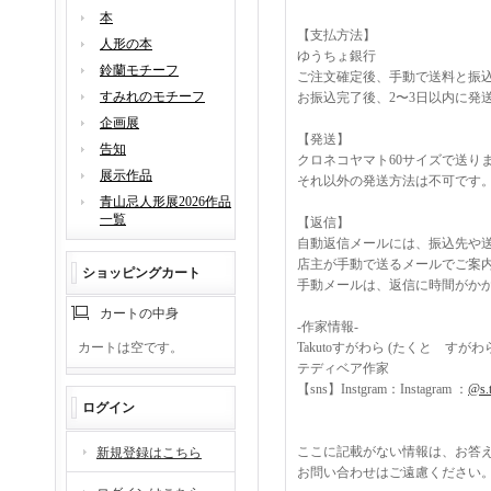
本
【支払方法】
人形の本
ゆうちょ銀行
鈴蘭モチーフ
ご注文確定後、手動で送料と振
すみれのモチーフ
お振込完了後、2〜3日以内に発
企画展
【発送】
告知
クロネコヤマト60サイズで送り
展示作品
それ以外の発送方法は不可です
青山忌人形展2026作品
一覧
【返信】
自動返信メールには、振込先や
店主が手動で送るメールでご案
ショッピングカート
手動メールは、返信に時間がか
カートの中身
-作家情報-
カートは空です。
Takutoすがわら (たくと すがわ
テディベア作家
【sns】Instgram：Instagram ：
@s.
ログイン
ここに記載がない情報は、お答
新規登録はこちら
お問い合わせはご遠慮ください