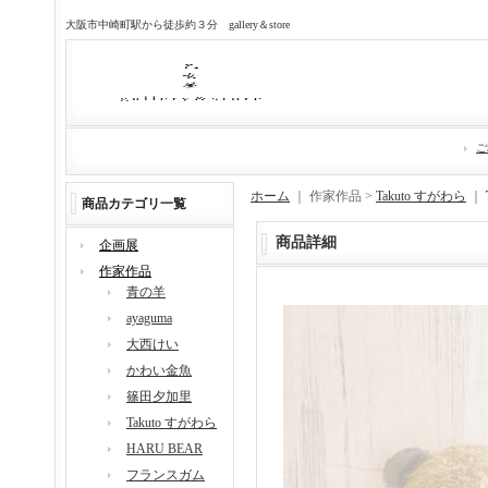
大阪市中崎町駅から徒歩約３分 gallery＆store
ご
ホーム
｜ 作家作品 >
Takuto すがわら
｜
商品カテゴリ一覧
商品詳細
企画展
作家作品
青の羊
ayaguma
大西けい
かわい金魚
篠田夕加里
Takuto すがわら
HARU BEAR
フランスガム