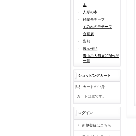
本
人形の本
鈴蘭モチーフ
すみれのモチーフ
企画展
告知
展示作品
青山忌人形展2026作品
一覧
ショッピングカート
カートの中身
カートは空です。
ログイン
新規登録はこちら