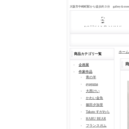
大阪市中崎町駅から徒歩約３分 gallery＆sto
ホーム
商品カテゴリ一覧
企画展
作家作品
青の羊
ayaguma
大西けい
かわい金魚
篠田夕加里
Takuto すがわら
HARU BEAR
フランスガム