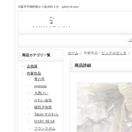
大阪市中崎町駅から徒歩約３分 gallery＆store
ご
ホーム
｜ 作家作品 >
ピンクロゼッタ
｜
商品カテゴリ一覧
商品詳細
企画展
作家作品
青の羊
ayaguma
大西けい
かわい金魚
篠田夕加里
Takuto すがわら
HARU BEAR
フランスガム