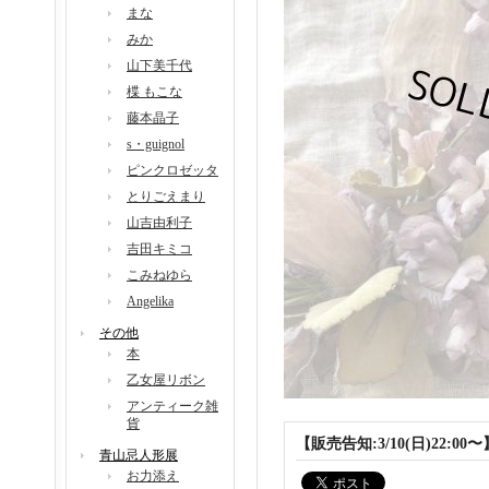
まな
みか
山下美千代
楪 もこな
藤本晶子
s・guignol
ピンクロゼッタ
とりごえまり
山吉由利子
吉田キミコ
こみねゆら
Angelika
その他
本
乙女屋リボン
アンティーク雑
貨
【販売告知:3/10(日)22:0
青山忌人形展
お力添え