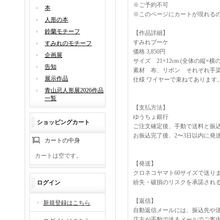
※ご予約不可
本
※このページにカートが現れるの
人形の本
鈴蘭モチーフ
【作品詳細】
すみれブーケ
すみれのモチーフ
価格 3,850円
企画展
サイズ 21×12cm (全体の縦×横
告知
素材 布、リボン それぞれ
展示作品
仕様 ワイヤーで束ねてあります
青山忌人形展2026作品
一覧
【支払方法】
ゆうちょ銀行
ショッピングカート
ご注文確定後、手動で送料と振
お振込完了後、2〜3日以内に発
カートの中身
カートは空です。
【発送】
クロネコヤマト60サイズで送り
紛失・破損のリスクを承諾される
ログイン
【返信】
新規登録はこちら
自動返信メールには、振込先や
店主が手動で送るメールでご案