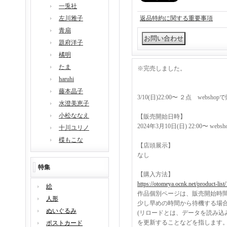
一兎社
左川雅子
返品特約に関する重要事項
青扇
題府洋子
橘明
たま
※完売しました。
haruhi
藤本晶子
3/10(日)22:00〜 ２点 websh
水澄美恵子
小松ななえ
【販売開始日時】
2024年3月10日(日) 22:00〜 web
十川ユリノ
楪もこな
【店頭展示】
なし
特集
【購入方法】
https://otomeya.ocnk.net/product-list
絵
作品個別ページは、販売開始時
人形
少し早めの時間から待機する場
ぬいぐるみ
(リロードとは、データを読み込
を更新することなどを指します
ポストカード