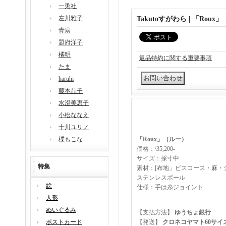
一兎社
左川雅子
Takutoすがわら | 「Roux」
青扇
題府洋子
橘明
返品特約に関する重要事項
たま
haruhi
藤本晶子
水澄美恵子
小松ななえ
十川ユリノ
楪もこな
「Roux」（ルー）
価格：\35,200-
サイズ：採寸中
特集
素材：[布地」ビスコース・麻・
ステンレスボール
絵
仕様：手は糸ジョイント
人形
ぬいぐるみ
【支払方法】
ゆうちょ銀行
ポストカード
【発送】
クロネコヤマト60サイ