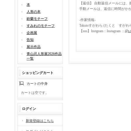
【返信】 自動返信メールには、
本
手動メールは、返信に時間がか
人形の本
鈴蘭モチーフ
-作家情報-
Takutoすがわら (たくと すが
すみれのモチーフ
【sns】Instgram：Instagram ：
@s.
企画展
告知
展示作品
青山忌人形展2026作品
一覧
ショッピングカート
カートの中身
カートは空です。
ログイン
新規登録はこちら