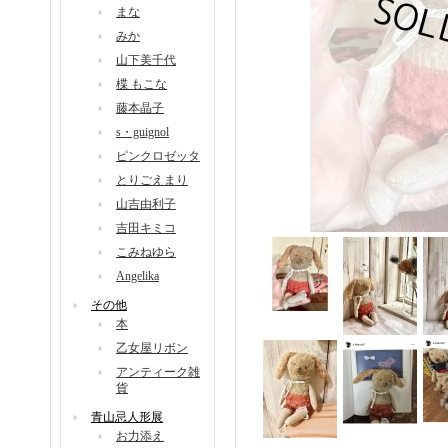
まな
みか
山下美千代
楪 もこな
藤本晶子
s・guignol
ピンクロゼッタ
とりごえまり
山吉由利子
吉田キミコ
こみねゆら
Angelika
その他
本
乙女屋リボン
アンティーク雑
貨
青山忌人形展
お力添え