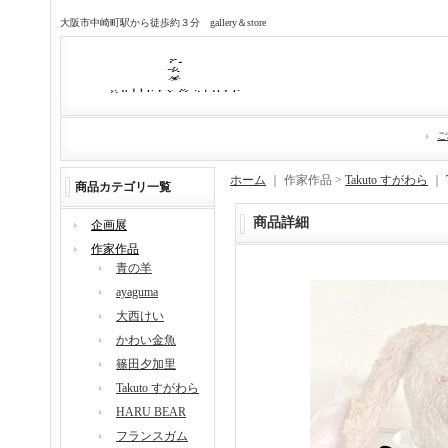
大阪市中崎町駅から徒歩約３分 gallery＆store
ご
ホーム
｜ 作家作品 >
Takuto すがわら
｜
商品カテゴリ一覧
商品詳細
企画展
作家作品
青の羊
ayaguma
大西けい
かわい金魚
篠田夕加里
Takuto すがわら
HARU BEAR
フランスガム