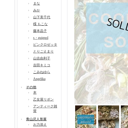
まな
みか
山下美千代
楪 もこな
藤本晶子
s・guignol
ピンクロゼッタ
とりごえまり
山吉由利子
吉田キミコ
こみねゆら
Angelika
その他
本
乙女屋リボン
アンティーク雑
貨
青山忌人形展
お力添え