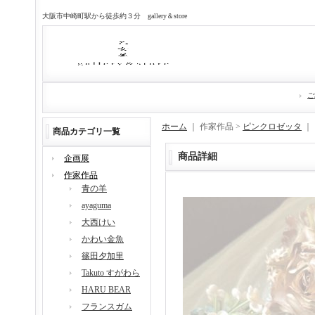
大阪市中崎町駅から徒歩約３分 gallery＆store
ご
ホーム
｜ 作家作品 >
ピンクロゼッタ
｜
商品カテゴリ一覧
商品詳細
企画展
作家作品
青の羊
ayaguma
大西けい
かわい金魚
篠田夕加里
Takuto すがわら
HARU BEAR
フランスガム