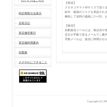
ログインはこちら
【発送】
クロネコヤマト60サイズで送り
紛失・破損のリスクを承諾され
特定商取引法表示
梱包して送料の連絡に2〜3日、
店長日記
【返信】
自動返信メールには、振込先や
実店舗営業日
店主が手動で送るメールでご案
手動メールは、返信に時間がか
実店舗利用案内
別業務
ささやかにできること
Copyright (C) 2