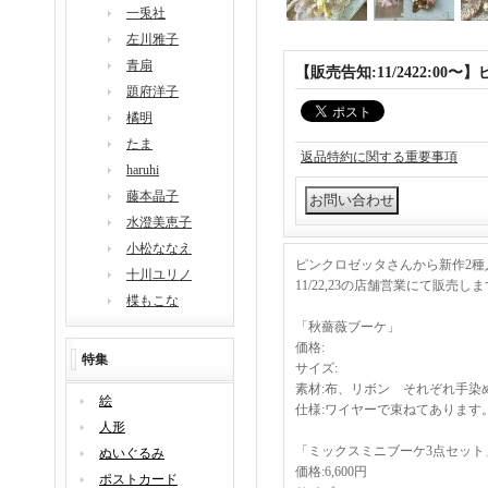
一兎社
左川雅子
青扇
【販売告知:11/2422:00〜
題府洋子
橘明
たま
返品特約に関する重要事項
haruhi
藤本晶子
水澄美恵子
小松ななえ
ピンクロゼッタさんから新作2種
十川ユリノ
11/22,23の店舗営業にて販
楪もこな
「秋薔薇ブーケ」
価格:
特集
サイズ:
素材:布、リボン それぞれ手
絵
仕様:ワイヤーで束ねてあります
人形
「ミックスミニブーケ3点セット
ぬいぐるみ
価格:6,600円
ポストカード