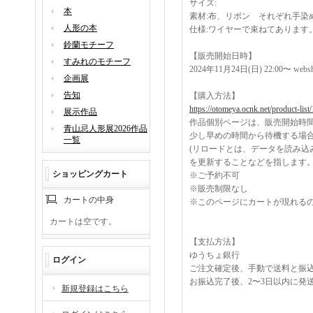
サイズ:
本
素材:布、リボン それぞれ手
人形の本
仕様:ワイヤーで束ねてあります
鈴蘭モチーフ
【販売開始日時】
すみれのモチーフ
2024年11月24日(日) 22:00〜 we
企画展
告知
【購入方法】
https://otomeya.ocnk.net/product-list
展示作品
作品個別ページは、販売開始時
青山忌人形展2026作品
少し早めの時間から待機する場
一覧
(リロードとは、データを読み込
を更新することなどを指します
ショッピングカート
※ご予約不可
※販売制限なし
カートの中身
※このページにカートが現れるの
カートは空です。
【支払方法】
ゆうちょ銀行
ログイン
ご注文確定後、手動で送料と振
お振込完了後、2〜3日以内に発
新規登録はこちら