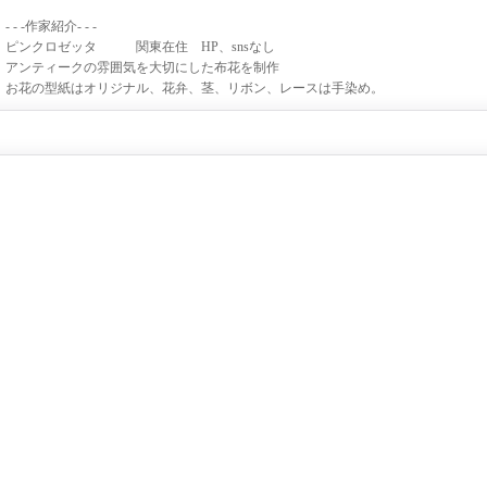
- - -作家紹介- - -
ピンクロゼッタ 関東在住 HP、snsなし
アンティークの雰囲気を大切にした布花を制作
お花の型紙はオリジナル、花弁、茎、リボン、レースは手染め。