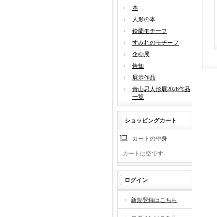
本
人形の本
鈴蘭モチーフ
すみれのモチーフ
企画展
告知
展示作品
青山忌人形展2026作品
一覧
ショッピングカート
カートの中身
カートは空です。
ログイン
新規登録はこちら