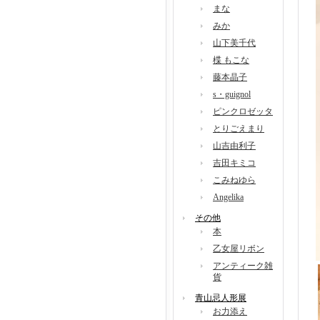
まな
みか
山下美千代
楪 もこな
藤本晶子
s・guignol
ピンクロゼッタ
とりごえまり
山吉由利子
吉田キミコ
こみねゆら
Angelika
その他
本
乙女屋リボン
アンティーク雑
貨
青山忌人形展
お力添え