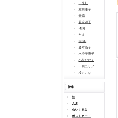
一兎社
左川雅子
青扇
題府洋子
橘明
たま
haruhi
藤本晶子
水澄美恵子
小松ななえ
十川ユリノ
楪もこな
特集
絵
人形
ぬいぐるみ
ポストカード