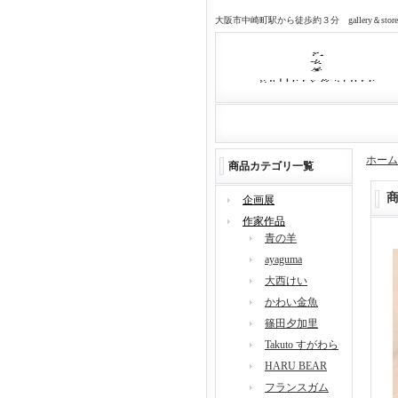
大阪市中崎町駅から徒歩約３分 gallery＆sto
ホーム
商品カテゴリ一覧
企画展
作家作品
青の羊
ayaguma
大西けい
かわい金魚
篠田夕加里
Takuto すがわら
HARU BEAR
フランスガム