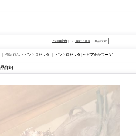
re
ご利用案内
｜
お問い合せ
商品検索
:
｜ 作家作品 >
ピンクロゼッタ
｜
ピンクロゼッタ | セピア薔薇ブーケ1
商品詳細