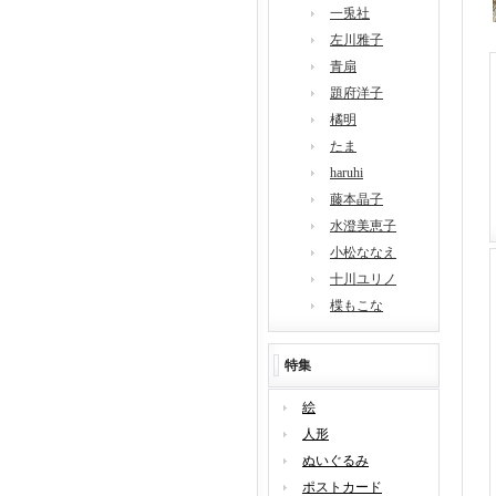
一兎社
左川雅子
青扇
題府洋子
橘明
たま
haruhi
藤本晶子
水澄美恵子
小松ななえ
十川ユリノ
楪もこな
特集
絵
人形
ぬいぐるみ
ポストカード