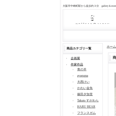
大阪市中崎町駅から徒歩約３分 gallery＆sto
ホーム
商品カテゴリ一覧
企画展
作家作品
青の羊
ayaguma
大西けい
かわい金魚
篠田夕加里
Takuto すがわら
HARU BEAR
フランスガム