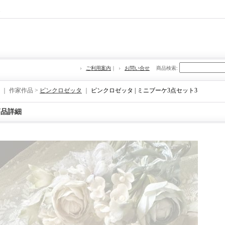
re
ご利用案内
｜
お問い合せ
商品検索
:
｜ 作家作品 >
ピンクロゼッタ
｜
ピンクロゼッタ | ミニブーケ3点セット3
商品詳細