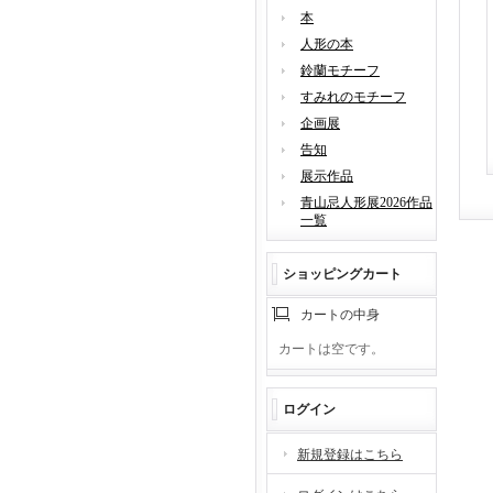
本
人形の本
鈴蘭モチーフ
すみれのモチーフ
企画展
告知
展示作品
青山忌人形展2026作品
一覧
ショッピングカート
カートの中身
カートは空です。
ログイン
新規登録はこちら