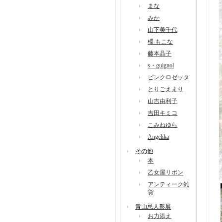
まな
みか
山下美千代
楪 もこな
藤本晶子
s・guignol
ピンクロゼッタ
とりごえまり
山吉由利子
吉田キミコ
こみねゆら
Angelika
その他
本
乙女屋リボン
アンティーク雑
貨
青山忌人形展
お力添え