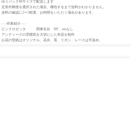
ゆうパック60サイズで配送します
定形外郵便を選択された場合、梱包するまで送料がわかりません。
送料の確認に2〜3程度、お時間をいただく場合があります。
- - -作家紹介- - -
ピンクロゼッタ 関東在住 HP、snsなし
アンティークの雰囲気を大切にした布花を制作
お花の型紙はオリジナル、花弁、茎、リボン、レースは手染め。