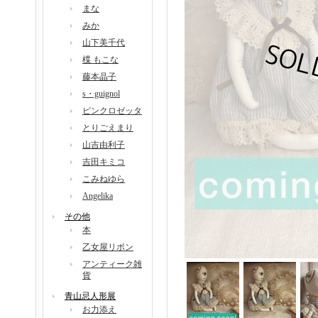
まな
みか
山下美千代
楪 もこな
藤本晶子
s・guignol
ピンクロゼッタ
とりごえまり
山吉由利子
吉田キミコ
こみねゆら
Angelika
その他
本
乙女屋リボン
アンティーク雑
貨
青山忌人形展
お力添え