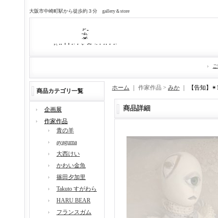
大阪市中崎町駅から徒歩約３分 gallery＆store
ご
ホーム
｜ 作家作品 >
みか
｜
【告知】✴
商品カテゴリ一覧
商品詳細
企画展
作家作品
青の羊
ayaguma
大西けい
かわい金魚
篠田夕加里
Takuto すがわら
HARU BEAR
フランスガム