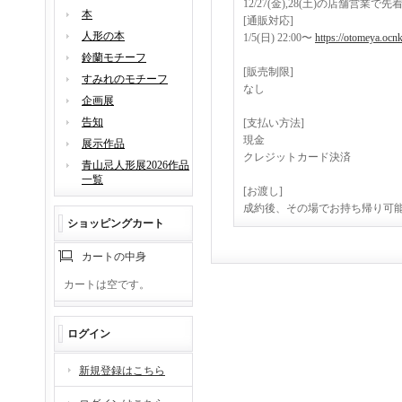
12/27(金),28(土)の店舗
本
[通販対応]
人形の本
1/5(日) 22:00〜
https://otomeya.ocnk
鈴蘭モチーフ
[販売制限]
すみれのモチーフ
なし
企画展
告知
[支払い方法]
現金
展示作品
クレジットカード決済
青山忌人形展2026作品
一覧
[お渡し]
成約後、その場でお持ち帰り可
ショッピングカート
カートの中身
カートは空です。
ログイン
新規登録はこちら