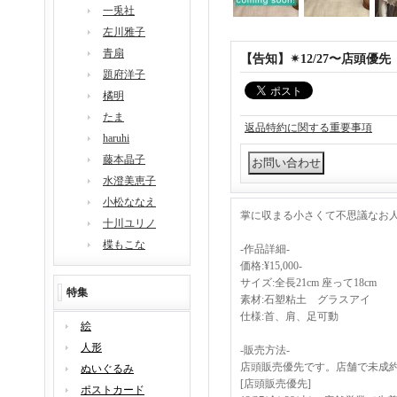
一兎社
左川雅子
青扇
【告知】✴︎12/27〜店頭
題府洋子
橘明
たま
返品特約に関する重要事項
haruhi
藤本晶子
水澄美恵子
小松ななえ
掌に収まる小さくて不思議なお
十川ユリノ
楪もこな
-作品詳細-
価格:¥15,000-
サイズ:全長21cm 座って18cm
特集
素材:石塑粘土 グラスアイ
仕様:首、肩、足可動
絵
人形
-販売方法-
店頭販売優先です。店舗で未成
ぬいぐるみ
[店頭販売優先]
ポストカード