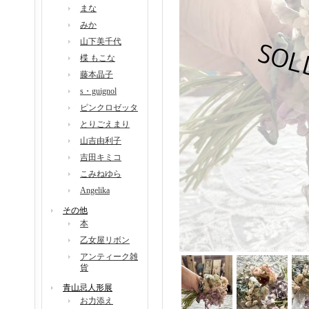
まな
みか
山下美千代
楪 もこな
藤本晶子
s・guignol
ピンクロゼッタ
とりごえまり
山吉由利子
吉田キミコ
こみねゆら
Angelika
その他
本
乙女屋リボン
アンティーク雑
貨
青山忌人形展
お力添え