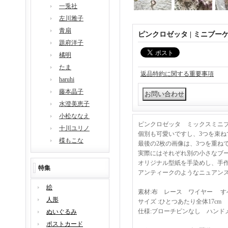
一兎社
左川雅子
青扇
ピンクロゼッタ | ミニブーケ
題府洋子
橘明
たま
返品特約に関する重要事項
haruhi
藤本晶子
水澄美恵子
小松ななえ
ピンクロゼッタ ミックスミニ
十川ユリノ
個別も可愛いですし、3つを束ね
楪もこな
最後の2枚の画像は、3つを重ね
実際にはそれぞれ別の小さなブ
オリジナル型紙を手染めし、手
特集
アンティークのようなニュアン
絵
素材:布 レース ワイヤー す
人形
サイズ :ひとつあたり全体17cm
仕様:ブローチピンなし ハンド
ぬいぐるみ
ポストカード