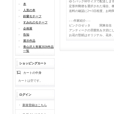
ゆうパック60サイズで配送し
本
定形外郵便を選択された場合、
人形の本
送料の確認に2〜3日程度、お時
鈴蘭モチーフ
- - -作家紹介- - -
すみれのモチーフ
ピンクロゼッタ 関東在住 H
企画展
アンティークの雰囲気を大切に
告知
お花の型紙はオリジナル、花弁
展示作品
青山忌人形展2026作品
一覧
ショッピングカート
カートの中身
カートは空です。
ログイン
新規登録はこちら