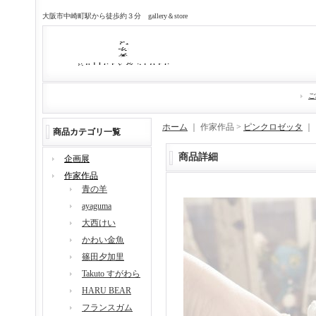
大阪市中崎町駅から徒歩約３分 gallery＆store
ご
ホーム
｜ 作家作品 >
ピンクロゼッタ
｜
商品カテゴリ一覧
商品詳細
企画展
作家作品
青の羊
ayaguma
大西けい
かわい金魚
篠田夕加里
Takuto すがわら
HARU BEAR
フランスガム