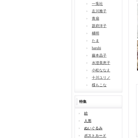
一兎社
左川雅子
青扇
題府洋子
橘明
たま
haruhi
藤本晶子
水澄美恵子
小松ななえ
十川ユリノ
楪もこな
特集
絵
人形
ぬいぐるみ
ポストカード