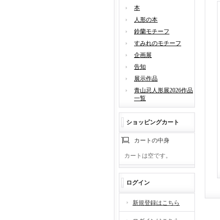
本
人形の本
鈴蘭モチーフ
すみれのモチーフ
企画展
告知
展示作品
青山忌人形展2026作品
一覧
ショッピングカート
カートの中身
カートは空です。
ログイン
新規登録はこちら