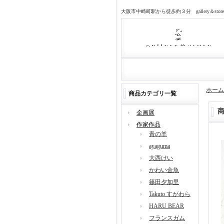
大阪市中崎町駅から徒歩約３分 gallery＆sto
ホーム
商品カテゴリ一覧
企画展
作家作品
青の羊
ayaguma
大西けい
かわい金魚
篠田夕加里
Takuto すがわら
HARU BEAR
フランスガム