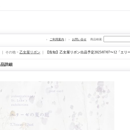
re
ご利用案内
｜
お問い合せ
商品検索
:
｜ その他 >
乙女屋リボン
｜
【告知】乙女屋リボン出品予定2025/07/07〜12「エ
商品詳細