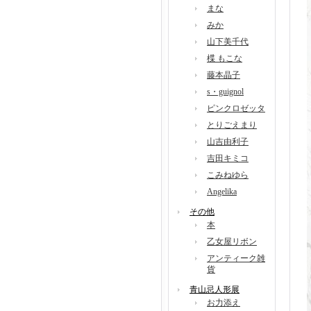
まな
みか
山下美千代
楪 もこな
藤本晶子
s・guignol
ピンクロゼッタ
とりごえまり
山吉由利子
吉田キミコ
こみねゆら
Angelika
その他
本
乙女屋リボン
アンティーク雑
貨
青山忌人形展
お力添え