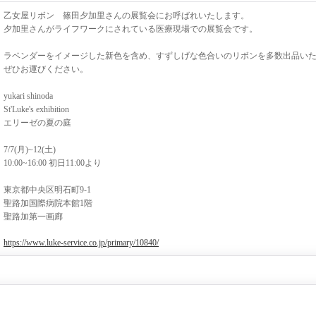
乙女屋リボン 篠田夕加里さんの展覧会にお呼ばれいたします。
夕加里さんがライフワークにされている医療現場での展覧会です。
ラベンダーをイメージした新色を含め、すずしげな色合いのリボンを多数出品い
ぜひお運びください。
yukari shinoda
St'Luke's exhibition
エリーゼの夏の庭
7/7(月)~12(土)
10:00~16:00 初日11:00より
東京都中央区明石町9-1
聖路加国際病院本館1階
聖路加第一画廊
https://www.luke-service.co.jp/primary/10840/