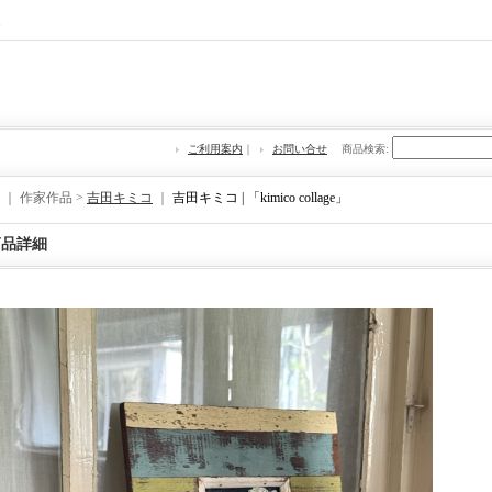
re
ご利用案内
｜
お問い合せ
商品検索
:
｜ 作家作品 >
吉田キミコ
｜
吉田キミコ | 「kimico collage」
商品詳細