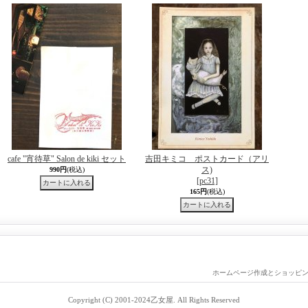
cafe "宵待草" Salon de kiki セット
吉田キミコ ポストカード（アリ
ス)
990円
(税込)
[pc31]
165円
(税込)
ホームページ作成とショッピ
Copyright (C) 2001-2024乙女屋. All Rights Reserved