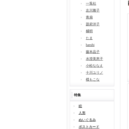
一兎社
左川雅子
青扇
題府洋子
橘明
たま
haruhi
藤本晶子
水澄美恵子
小松ななえ
十川ユリノ
楪もこな
特集
絵
人形
ぬいぐるみ
ポストカード