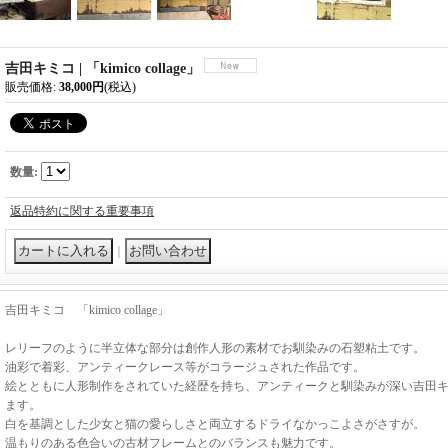
吉田キミコ | 「kimico collage」
販売価格
:
38,000円
(税込)
数量
:
返品特約に関する重要事項
｜
吉田キミコ 「kimico collage」
レリーフのように半立体な部分は創作人形の素材でお馴染みの石塑粘土です。
油彩で着彩、アンティークレース等がコラージュされた作品です。
絵とともに人形制作をされていた経歴を持ち、アンティークと馴染みが深い吉田
ます。
白を基調とした少女と猫の愛らしさと両立するドライなかっこよさがさすが。
温もりのある色合いの古材フレームとのバランスも魅力です。