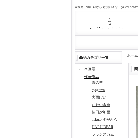
大阪市中崎町駅から徒歩約３分 gallery＆sto
ホーム
商品カテゴリ一覧
企画展
作家作品
青の羊
ayaguma
大西けい
かわい金魚
篠田夕加里
Takuto すがわら
HARU BEAR
フランスガム