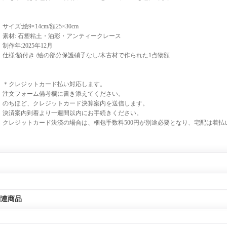
サイズ:絵9×14cm/額25×30cm
素材: 石塑粘土・油彩・アンティークレース
制作年:2025年12月
仕様:額付き /絵の部分保護硝子なし/木古材で作られた1点物額
＊クレジットカード払い対応します。
注文フォーム備考欄に書き添えてください。
のちほど、クレジットカード決算案内を送信します。
決済案内到着より一週間以内にお手続きください。
クレジットカード決済の場合は、梱包手数料500円が別途必要となり、宅配は着払
関連商品