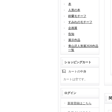
本
人形の本
鈴蘭モチーフ
すみれのモチーフ
企画展
告知
展示作品
青山忌人形展2026作品
一覧
ショッピングカート
カートの中身
カートは空です。
ログイン
新規登録はこちら