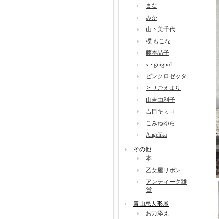
まな
みか
山下美千代
楪 もこな
藤本晶子
s・guignol
ピンクロゼッタ
とりごえまり
山吉由利子
吉田キミコ
こみねゆら
Angelika
その他
本
乙女屋リボン
アンティーク雑
貨
青山忌人形展
お力添え