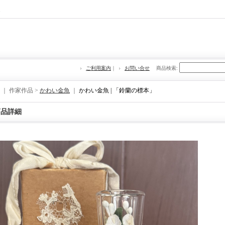
re
ご利用案内
｜
お問い合せ
商品検索
:
｜ 作家作品 >
かわい金魚
｜
かわい金魚 | 「鈴蘭の標本」
商品詳細