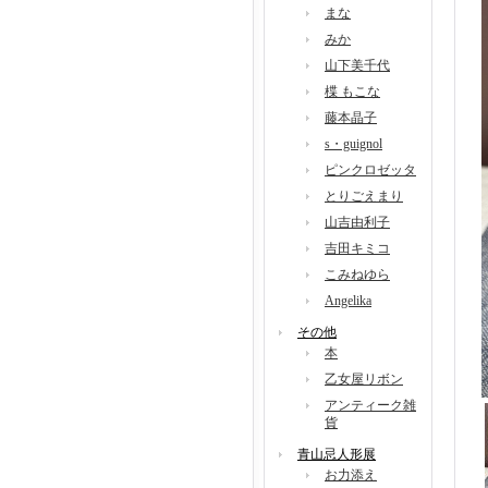
まな
みか
山下美千代
楪 もこな
藤本晶子
s・guignol
ピンクロゼッタ
とりごえまり
山吉由利子
吉田キミコ
こみねゆら
Angelika
その他
本
乙女屋リボン
アンティーク雑
貨
青山忌人形展
お力添え