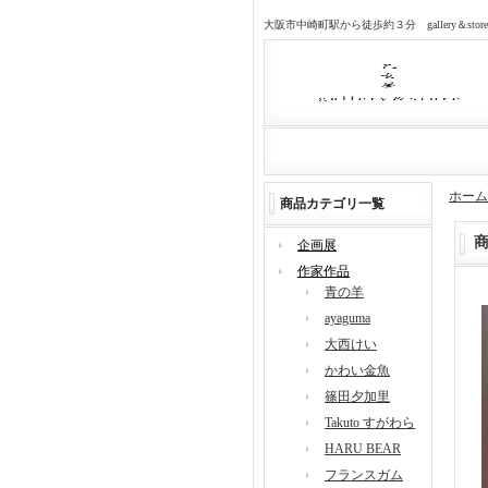
大阪市中崎町駅から徒歩約３分 gallery＆sto
ホーム
商品カテゴリ一覧
企画展
作家作品
青の羊
ayaguma
大西けい
かわい金魚
篠田夕加里
Takuto すがわら
HARU BEAR
フランスガム