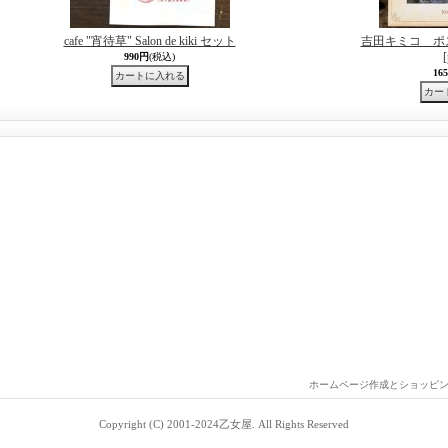
cafe "宵待草" Salon de kiki セット
吉田キミコ ポ
990円
(税込)
16
ホームページ作成とショッピ
Copyright (C) 2001-2024乙女屋. All Rights Reserved