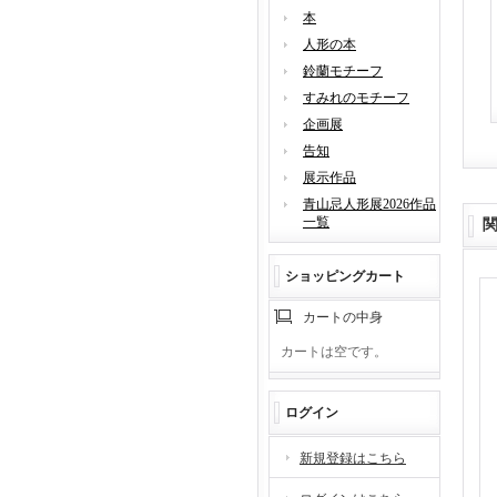
本
人形の本
鈴蘭モチーフ
すみれのモチーフ
企画展
告知
展示作品
青山忌人形展2026作品
一覧
ショッピングカート
カートの中身
カートは空です。
ログイン
新規登録はこちら