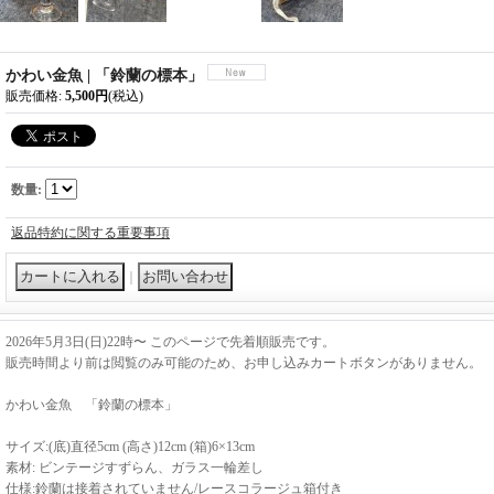
かわい金魚 | 「鈴蘭の標本」
販売価格
:
5,500円
(税込)
数量
:
返品特約に関する重要事項
｜
2026年5月3日(日)22時〜 このページで先着順販売です。
販売時間より前は閲覧のみ可能のため、お申し込みカートボタンがありません。
かわい金魚 「鈴蘭の標本」
サイズ:(底)直径5cm (高さ)12cm (箱)6×13cm
素材: ビンテージすずらん、ガラス一輪差し
仕様:鈴蘭は接着されていません/レースコラージュ箱付き