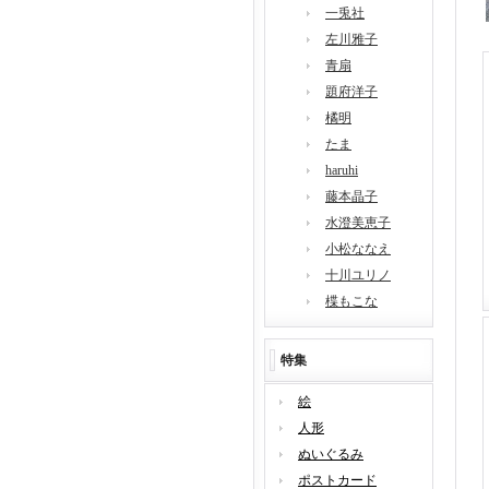
一兎社
左川雅子
青扇
題府洋子
橘明
たま
haruhi
藤本晶子
水澄美恵子
小松ななえ
十川ユリノ
楪もこな
特集
絵
人形
ぬいぐるみ
ポストカード