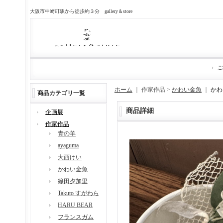
大阪市中崎町駅から徒歩約３分 gallery＆store
ご
ホーム
｜ 作家作品 >
かわい金魚
｜
かわ
商品カテゴリ一覧
商品詳細
企画展
作家作品
青の羊
ayaguma
大西けい
かわい金魚
篠田夕加里
Takuto すがわら
HARU BEAR
フランスガム