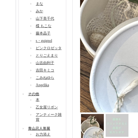
まな
みか
山下美千代
楪 もこな
藤本晶子
s・guignol
ピンクロゼッタ
とりごえまり
山吉由利子
吉田キミコ
こみねゆら
Angelika
その他
本
乙女屋リボン
アンティーク雑
貨
青山忌人形展
お力添え