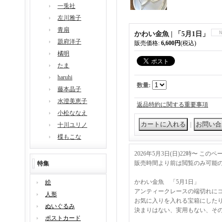
一兎社
左川雅子
青扇
かわい金魚 | 「5月1日」
題府洋子
販売価格
:
6,600円
(税込)
橘明
たま
haruhi
数量
:
藤本晶子
水澄美恵子
返品特約に関する重要事項
小松ななえ
｜
十川ユリノ
楪もこな
2026年5月3日(日)22時〜 こ
販売時間より前は閲覧のみ可能
特集
かわい金魚 「5月1日」
絵
アンティークレースの端切れに
人形
お気に入りを入れる宝箱にした
ぬいぐるみ
決まりはない、実用もない、そ
ポストカード