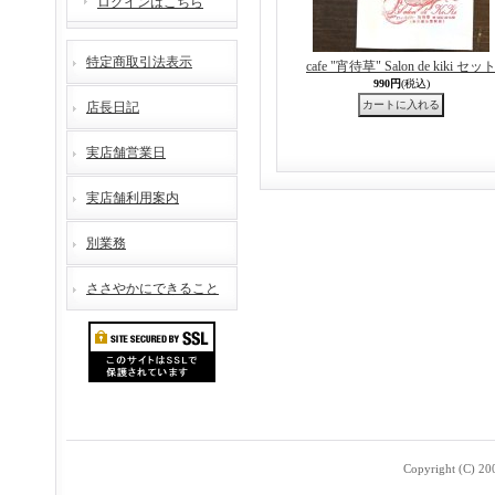
ログインはこちら
特定商取引法表示
cafe "宵待草" Salon de kiki セッ
990円
(税込)
店長日記
実店舗営業日
実店舗利用案内
別業務
ささやかにできること
Copyright (C) 2