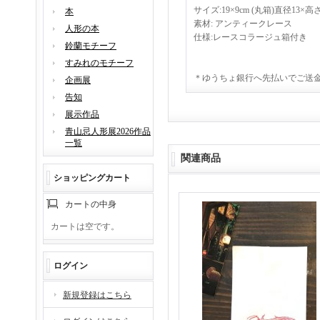
サイズ:19×9cm (丸箱)直径13×高さ
本
素材: アンティークレース
人形の本
仕様:レースコラージュ箱付き
鈴蘭モチーフ
すみれのモチーフ
＊ゆうちょ銀行へ先払いでご送
企画展
告知
展示作品
青山忌人形展2026作品
一覧
関連商品
ショッピングカート
カートの中身
カートは空です。
ログイン
新規登録はこちら