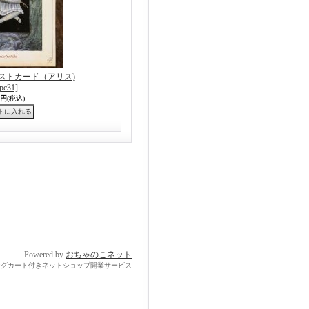
ストカード（アリス)
[pc31]
5円
(税込)
Powered by
おちゃのこネット
ングカート付きネットショップ開業サービス