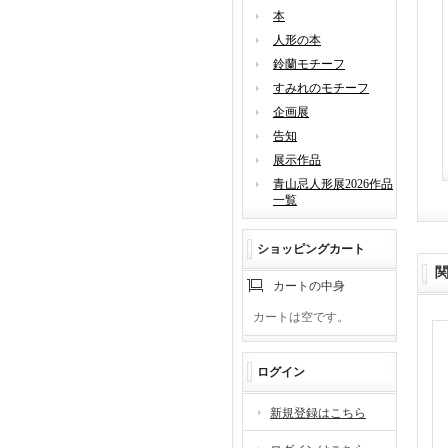
本
人形の本
鈴蘭モチーフ
すみれのモチーフ
企画展
告知
展示作品
青山忌人形展2026作品
一覧
ショッピングカート
カートの中身
カートは空です。
ログイン
新規登録はこちら