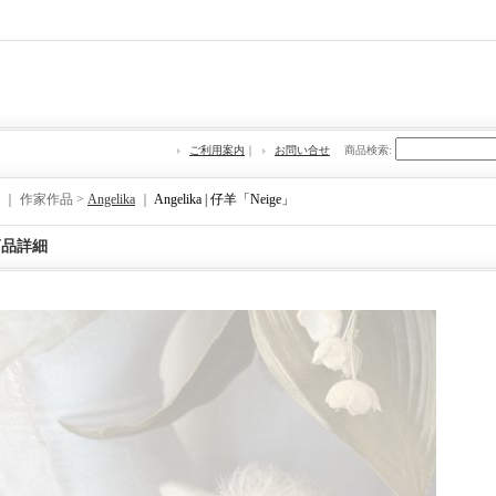
re
ご利用案内
｜
お問い合せ
商品検索
:
｜ 作家作品 >
Angelika
｜
Angelika | 仔羊「Neige」
商品詳細