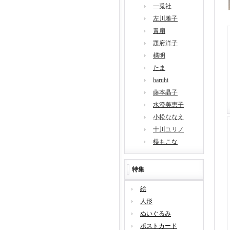
一兎社
左川雅子
青扇
題府洋子
橘明
たま
haruhi
藤本晶子
水澄美恵子
小松ななえ
十川ユリノ
楪もこな
特集
絵
人形
ぬいぐるみ
ポストカード