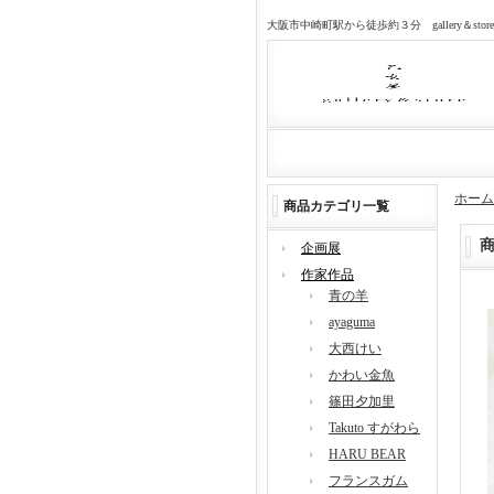
大阪市中崎町駅から徒歩約３分 gallery＆sto
ホーム
商品カテゴリ一覧
企画展
作家作品
青の羊
ayaguma
大西けい
かわい金魚
篠田夕加里
Takuto すがわら
HARU BEAR
フランスガム