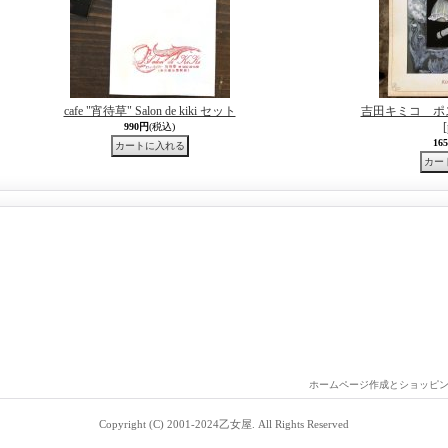
cafe "宵待草" Salon de kiki セット
吉田キミコ ポ
990円
(税込)
16
ホームページ作成とショッピ
Copyright (C) 2001-2024乙女屋. All Rights Reserved