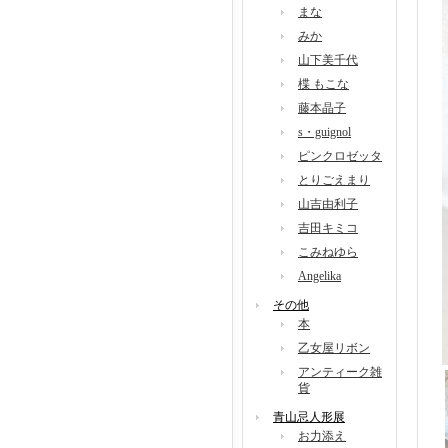
まな
みか
山下美千代
楪 もこな
藤本晶子
s・guignol
ピンクロゼッタ
とりごえまり
山吉由利子
吉田キミコ
こみねゆら
Angelika
その他
本
乙女屋リボン
アンティーク雑
貨
青山忌人形展
お力添え