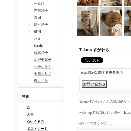
一兎社
左川雅子
青扇
題府洋子
橘明
たま
haruhi
Takuto すがわら
藤本晶子
水澄美恵子
小松ななえ
返品特約に関する重要事項
十川ユリノ
楪もこな
特集
Takutoすがわらさんの魅力的
絵
webshopで8/2(日) 21：00〜
https
人形
ぬいぐるみ
ぜひご高覧ください。
ポストカード