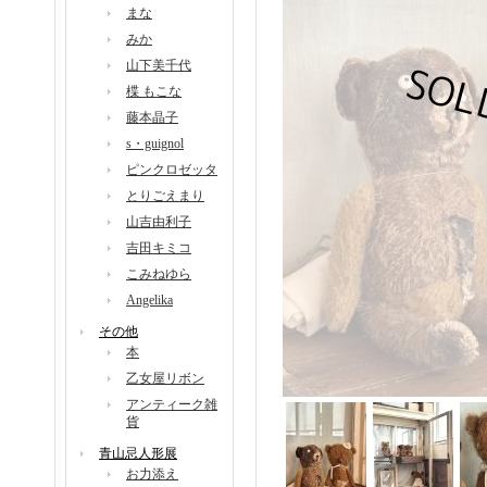
まな
みか
山下美千代
楪 もこな
藤本晶子
s・guignol
ピンクロゼッタ
とりごえまり
山吉由利子
吉田キミコ
こみねゆら
Angelika
その他
本
乙女屋リボン
アンティーク雑
貨
青山忌人形展
お力添え