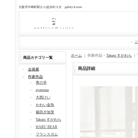
大阪市中崎町駅から徒歩約３分 gallery＆store
ご
ホーム
｜ 作家作品 >
Takuto すがわら
｜
商品カテゴリ一覧
商品詳細
企画展
作家作品
青の羊
ayaguma
大西けい
かわい金魚
篠田夕加里
Takuto すがわら
HARU BEAR
フランスガム