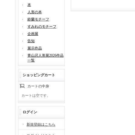
本
人形の本
鈴蘭モチーフ
すみれのモチーフ
企画展
告知
展示作品
青山忌人形展2026作品
一覧
ショッピングカート
カートの中身
カートは空です。
ログイン
新規登録はこちら