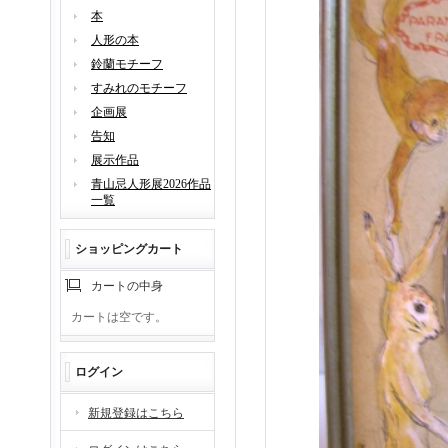
本
人形の本
鈴蘭モチーフ
すみれのモチーフ
企画展
告知
展示作品
青山忌人形展2026作品
一覧
ショッピングカート
カートの中身
カートは空です。
ログイン
新規登録はこちら