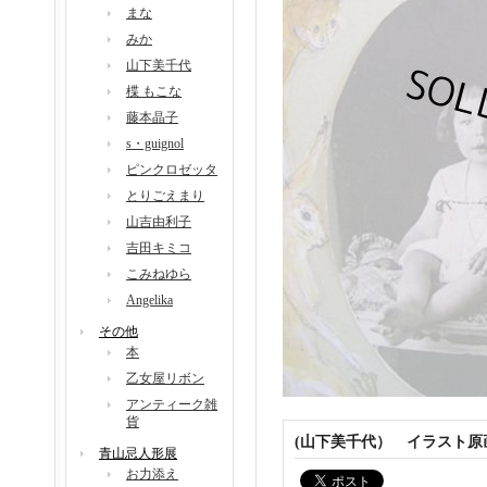
まな
みか
山下美千代
楪 もこな
藤本晶子
s・guignol
ピンクロゼッタ
とりごえまり
山吉由利子
吉田キミコ
こみねゆら
Angelika
その他
本
乙女屋リボン
アンティーク雑
貨
(山下美千代） イラスト
青山忌人形展
お力添え