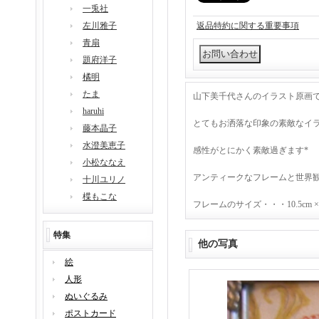
一兎社
左川雅子
返品特約に関する重要事項
青扇
題府洋子
橘明
たま
山下美千代さんのイラスト原画
haruhi
とてもお洒落な印象の素敵なイ
藤本晶子
水澄美恵子
感性がとにかく素敵過ぎます*
小松ななえ
アンティークなフレームと世界観
十川ユリノ
楪もこな
フレームのサイズ・・・10.5cm ×
特集
他の写真
絵
人形
ぬいぐるみ
ポストカード