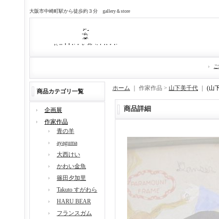
大阪市中崎町駅から徒歩約３分 gallery＆store
ご
ホーム
｜ 作家作品 >
山下美千代
｜
(山
商品カテゴリ一覧
商品詳細
企画展
作家作品
青の羊
ayaguma
大西けい
かわい金魚
篠田夕加里
Takuto すがわら
HARU BEAR
フランスガム