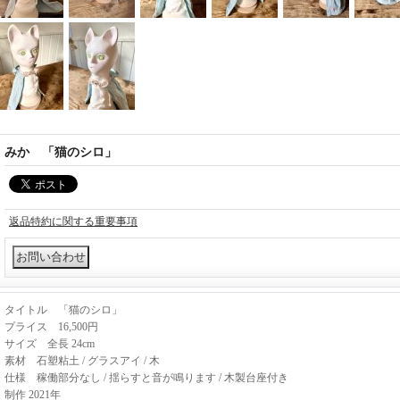
みか 「猫のシロ」
返品特約に関する重要事項
タイトル 「猫のシロ」
プライス 16,500円
サイズ 全長 24cm
素材 石塑粘土 / グラスアイ / 木
仕様 稼働部分なし / 揺らすと音が鳴ります / 木製台座付き
制作 2021年