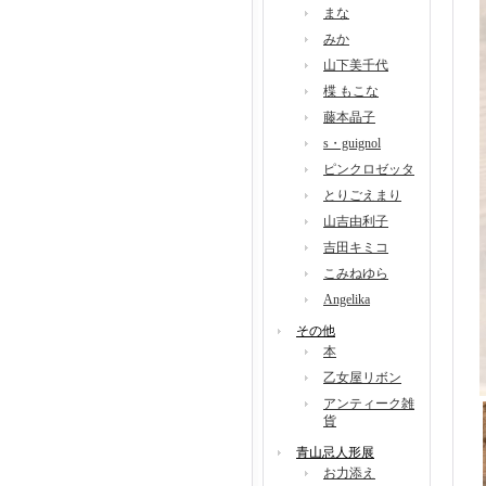
まな
みか
山下美千代
楪 もこな
藤本晶子
s・guignol
ピンクロゼッタ
とりごえまり
山吉由利子
吉田キミコ
こみねゆら
Angelika
その他
本
乙女屋リボン
アンティーク雑
貨
青山忌人形展
お力添え