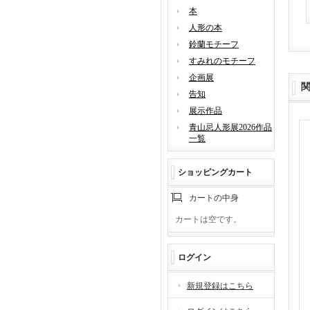
本
人形の本
鈴蘭モチーフ
すみれのモチーフ
企画展
告知
展示作品
青山忌人形展2026作品
一覧
ショッピングカート
カートの中身
カートは空です。
ログイン
新規登録はこちら