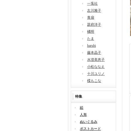
一兎社
左川雅子
青扇
題府洋子
橘明
たま
haruhi
藤本晶子
水澄美恵子
小松ななえ
十川ユリノ
楪もこな
特集
絵
人形
ぬいぐるみ
ポストカード