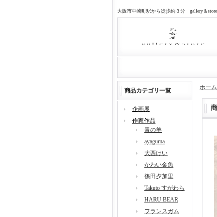
大阪市中崎町駅から徒歩約３分 gallery＆sto
ホーム
商品カテゴリ一覧
企画展
作家作品
青の羊
ayaguma
大西けい
かわい金魚
篠田夕加里
Takuto すがわら
HARU BEAR
フランスガム