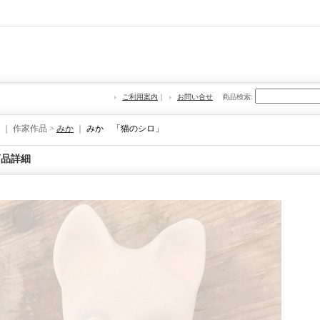
re
ご利用案内
｜
お問い合せ
商品検索
:
｜ 作家作品 >
みか
｜
みか 「猫のシロ」
商品詳細