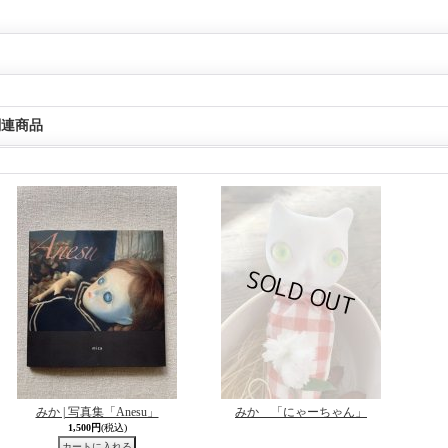
関連商品
みか | 写真集「Anesu」
みか 「にゃーちゃん」
1,500円
(税込)