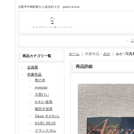
大阪市中崎町駅から徒歩約３分 gallery＆store
ご
ホーム
｜ 作家作品 >
みか
｜
みか | 写真
商品カテゴリ一覧
商品詳細
企画展
作家作品
青の羊
ayaguma
大西けい
かわい金魚
篠田夕加里
Takuto すがわら
HARU BEAR
フランスガム