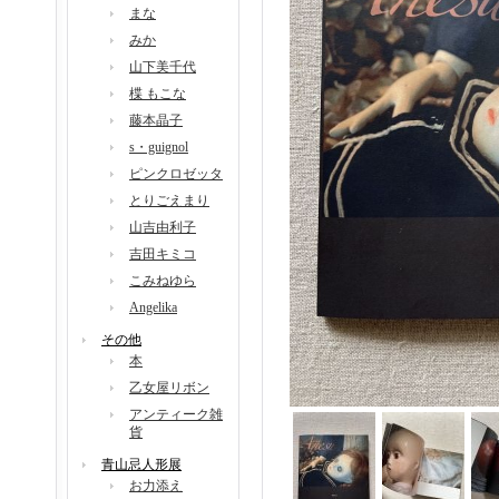
まな
みか
山下美千代
楪 もこな
藤本晶子
s・guignol
ピンクロゼッタ
とりごえまり
山吉由利子
吉田キミコ
こみねゆら
Angelika
その他
本
乙女屋リボン
アンティーク雑
貨
青山忌人形展
お力添え