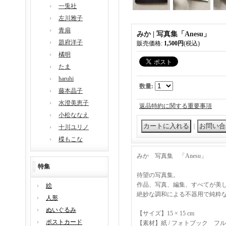
一兎社
左川雅子
青扇
みか | 写真集「Anesu」
題府洋子
販売価格
:
1,500円
(税込)
橘明
たま
haruhi
数量
:
藤本晶子
水澄美恵子
返品特約に関する重要事項
小松ななえ
｜
十川ユリノ
楪もこな
みか 写真集 「Anesu」
特集
待望の写真集。
作品、写真、編集、すべてが美
絵
絶妙な調和による不器用で純粋
人形
ぬいぐるみ
【サイズ】15 × 15 cm
ポストカード
【素材】紙 / フォトブック フル