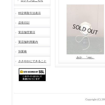
ログインはこちら
特定商取引法表示
店長日記
実店舗営業日
実店舗利用案内
別業務
みか 「egg」
ささやかにできること
Copyright (C) 2