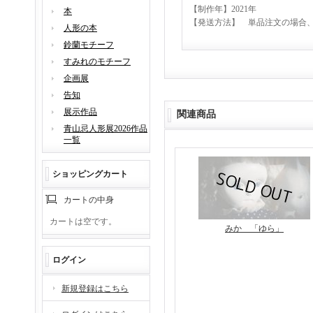
【制作年】2021年
本
【発送方法】 単品注文の場合、
人形の本
鈴蘭モチーフ
すみれのモチーフ
企画展
告知
展示作品
関連商品
青山忌人形展2026作品
一覧
ショッピングカート
カートの中身
カートは空です。
みか 「ゆら」
ログイン
新規登録はこちら