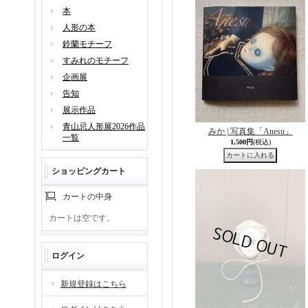
本
人形の本
鈴蘭モチーフ
すみれのモチーフ
企画展
告知
展示作品
青山忌人形展2026作品
みか | 写真集「Anesu」
一覧
1,500円
(税込)
ショッピングカート
カートの中身
カートは空です。
ログイン
新規登録はこちら