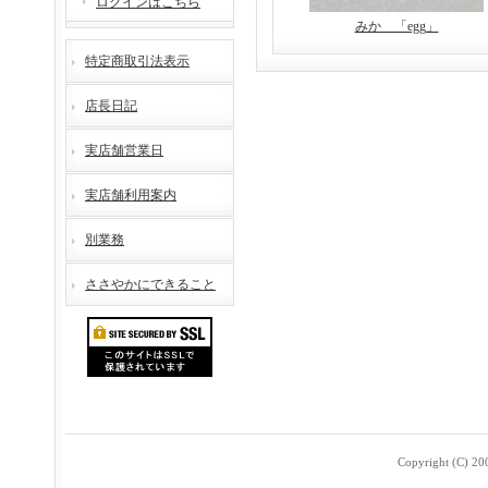
ログインはこちら
みか 「egg」
特定商取引法表示
店長日記
実店舗営業日
実店舗利用案内
別業務
ささやかにできること
Copyright (C) 2