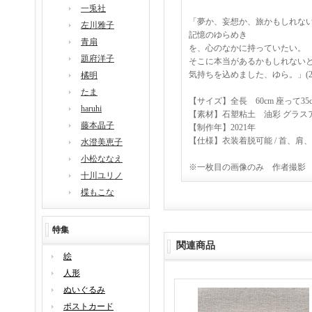
一兎社
「夢か、妄想か、旅かもしれな
左川雅子
記憶のゆらめき
青扇
を、心のなかに持っていたい。
題府洋子
そこに本当があるかもしれない
気持ちを込めました、ゆら。」(2021.
橘明
たま
【サイズ】全長 60cm 座って35
haruhi
【素材】石塑粘土 油彩 グラ
藤本晶子
【制作年】2021年
【仕様】衣装着脱可能 / 首、
水澄美恵子
小松ななえ
※一枚目の画像のみ 作者撮影
十川ユリノ
楪もこな
特集
関連商品
絵
人形
ぬいぐるみ
ポストカード