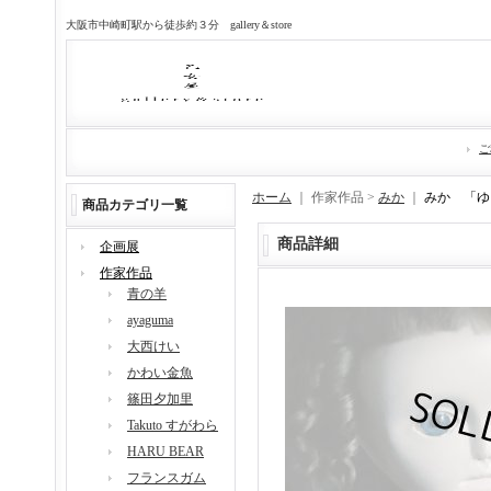
大阪市中崎町駅から徒歩約３分 gallery＆store
ご
ホーム
｜ 作家作品 >
みか
｜
みか 「ゆ
商品カテゴリ一覧
商品詳細
企画展
作家作品
青の羊
ayaguma
大西けい
かわい金魚
篠田夕加里
Takuto すがわら
HARU BEAR
フランスガム