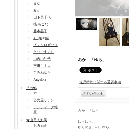
まな
みか
山下美千代
楪 もこな
藤本晶子
s・guignol
ピンクロゼッタ
とりごえまり
山吉由利子
みか 「ゆら」
吉田キミコ
こみねゆら
Angelika
返品特約に関する重要事項
その他
本
乙女屋リボン
アンティーク雑
みか 「ゆら」
貨
青山忌人形展
ゆらゆら...
お力添え
ゆらめき、の、ゆら。