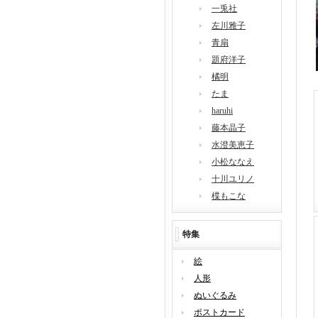
一兎社
左川雅子
青扇
題府洋子
橘明
たま
haruhi
藤本晶子
水澄美恵子
小松ななえ
十川ユリノ
楪もこな
特集
絵
人形
ぬいぐるみ
ポストカード