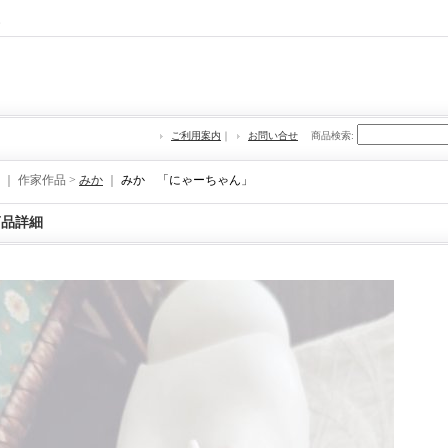
re
ご利用案内
｜
お問い合せ
商品検索
:
｜ 作家作品 >
みか
｜
みか 「にゃーちゃん」
商品詳細