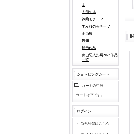
本
人形の本
鈴蘭モチーフ
すみれのモチーフ
企画展
告知
展示作品
青山忌人形展2026作品
一覧
ショッピングカート
カートの中身
カートは空です。
ログイン
新規登録はこちら