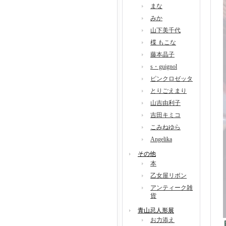
まな
みか
山下美千代
楪 もこな
藤本晶子
s・guignol
ピンクロゼッタ
とりごえまり
山吉由利子
吉田キミコ
こみねゆら
Angelika
その他
本
乙女屋リボン
アンティーク雑
貨
青山忌人形展
お力添え