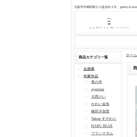
大阪市中崎町駅から徒歩約３分 gallery＆sto
ホーム
商品カテゴリ一覧
企画展
作家作品
青の羊
ayaguma
大西けい
かわい金魚
篠田夕加里
Takuto すがわら
HARU BEAR
フランスガム