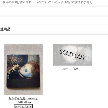
1枚目の画像は作者撮影。一緒に写っている人形は商品に含まれません。
関連商品
みか 「ゆら」
みか | 写真集「Anesu」
1,500円
(税込)