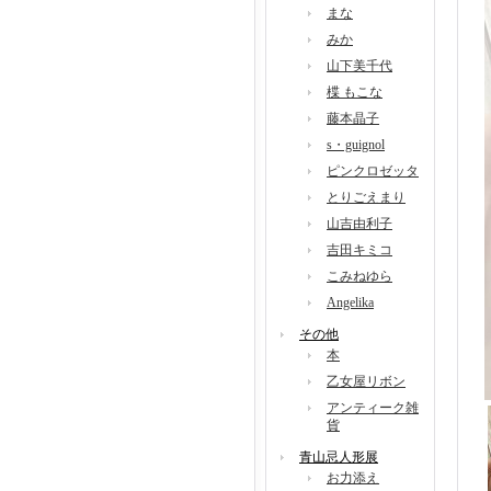
まな
みか
山下美千代
楪 もこな
藤本晶子
s・guignol
ピンクロゼッタ
とりごえまり
山吉由利子
吉田キミコ
こみねゆら
Angelika
その他
本
乙女屋リボン
アンティーク雑
貨
青山忌人形展
お力添え