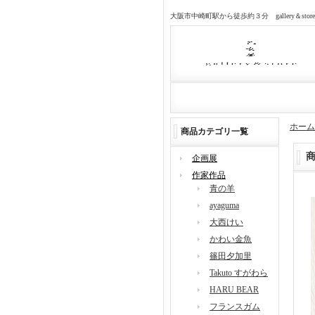
大阪市中崎町駅から徒歩約３分 gallery＆sto
ホーム
商品カテゴリ一覧
企画展
作家作品
青の羊
ayaguma
大西けい
かわい金魚
篠田夕加里
Takuto すがわら
HARU BEAR
フランスガム