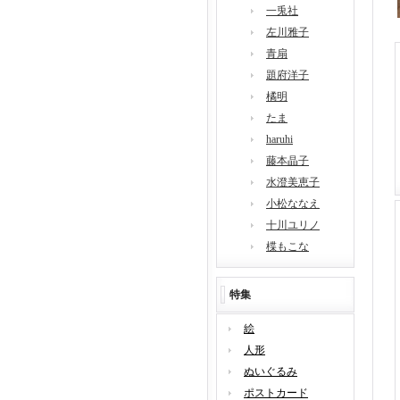
一兎社
左川雅子
青扇
題府洋子
橘明
たま
haruhi
藤本晶子
水澄美恵子
小松ななえ
十川ユリノ
楪もこな
特集
絵
人形
ぬいぐるみ
ポストカード