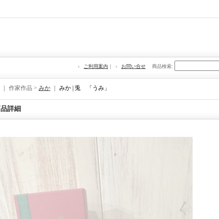
re
ご利用案内
｜
お問い合せ
商品検索
:
｜ 作家作品 >
みか
｜
みか | 兎 「うみ」
商品詳細