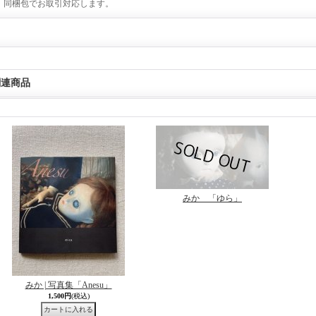
同梱包でお取引対応します。
関連商品
みか 「ゆら」
みか | 写真集「Anesu」
1,500円
(税込)