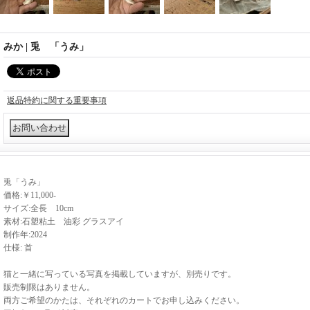
みか | 兎 「うみ」
返品特約に関する重要事項
兎「うみ」
価格:￥11,000-
サイズ:全長 10cm
素材:石塑粘土 油彩 グラスアイ
制作年:2024
仕様: 首
猫と一緒に写っている写真を掲載していますが、別売りです。
販売制限はありません。
両方ご希望のかたは、それぞれのカートでお申し込みください。