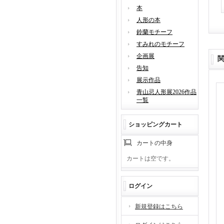
本
人形の本
鈴蘭モチーフ
すみれのモチーフ
企画展
告知
展示作品
青山忌人形展2026作品
一覧
ショッピングカート
カートの中身
カートは空です。
ログイン
新規登録はこちら